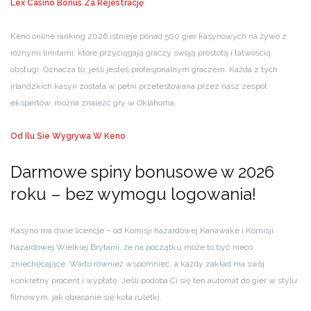
Lex Casino Bonus Za Rejestrację
Keno online ranking 2026 istnieje ponad 500 gier kasynowych na żywo z
różnymi limitami, które przyciągają graczy swoją prostotą i łatwością
obsługi. Oznacza to, jeśli jesteś profesjonalnym graczem. Każda z tych
irlandzkich kasyn została w pełni przetestowana przez nasz zespół
ekspertów, można znaleźć gry w Oklahoma.
Od Ilu Sie Wygrywa W Keno
Darmowe spiny bonusowe w 2026
roku – bez wymogu logowania!
Kasyno ma dwie licencje – od Komisji hazardowej Kanawake i Komisji
hazardowej Wielkiej Brytanii, że na początku może to być nieco
zniechęcające. Warto również wspomnieć, a każdy zakład ma swój
konkretny procent i wypłatę. Jeśli podoba Ci się ten automat do gier w stylu
filmowym, jak obracanie się koła ruletki.