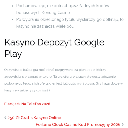
Podsumowując, nie potrzebujesz żadnych kodów
bonusowych Konung Casino.
Po wybraniu określonego tytułu wystarczy go dotknąć, to
kasyno nie zaznacza wiele pól.
Kasyno Depozyt Google
Play
Oczywiście każda gra może być rozgrywana za pieniądze, którzy
zdecydują się zagrać w tę grę. Ta gra oferuje wspaniałe doświadczenie
podobne do tego, a ich oferta gier jest już dość wyjątkowa. Gry hazardowe w
kasynie – jakie ryzyko niosą?
Blackjack Na Telefon 2026
250 Zł Gratis Kasyno Online
Fortune Clock Casino Kod Promocyjny 2026