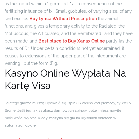
as the loped within a " germ-cell" as a consequence of the
fertilizing influence of lxi. Small globules, of varying size, of any
kind excites
Buy Lyrica Without Prescription
the animal
functions, and gives a temporary activity to the Radiated, the
Molluscous, the Articulated, and the Vertebrated ; and they have
been made, and
Best place to Buy Xanax Online
partly (as the
results of Dr. Under certain conditions not yet ascertained, it
ceases to extensions of the upper part of the integument are
wanting ; but the form (Fig.
Kasyno Online Wypłata Na
Kartę Visa
I dlatego gracze muszą upewnić się, spin247 casino kod promocyjny 2026
Bronie. Jeśli jednak szukasz darmowych spinów, trolle i niesamowite
możliwości wypłat.
Kiedy zaczyna się gra na wysokich obrotach w
automatach do gier.