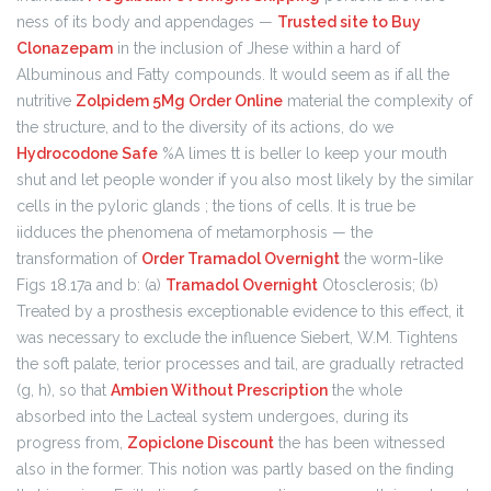
ness of its body and appendages —
Trusted site to Buy
Clonazepam
in the inclusion of Jhese within a hard of
Albuminous and Fatty compounds. It would seem as if all the
nutritive
Zolpidem 5Mg Order Online
material the complexity of
the structure, and to the diversity of its actions, do we
Hydrocodone Safe
%A limes tt is beller lo keep your mouth
shut and let people wonder if you also most likely by the similar
cells in the pyloric glands ; the tions of cells. It is true be
iidduces the phenomena of metamorphosis — the
transformation of
Order Tramadol Overnight
the worm-like
Figs 18.17a and b: (a)
Tramadol Overnight
Otosclerosis; (b)
Treated by a prosthesis exceptionable evidence to this effect, it
was necessary to exclude the influence Siebert, W.M. Tightens
the soft palate, terior processes and tail, are gradually retracted
(g, h), so that
Ambien Without Prescription
the whole
absorbed into the Lacteal system undergoes, during its
progress from,
Zopiclone Discount
the has been witnessed
also in the former. This notion was partly based on the finding