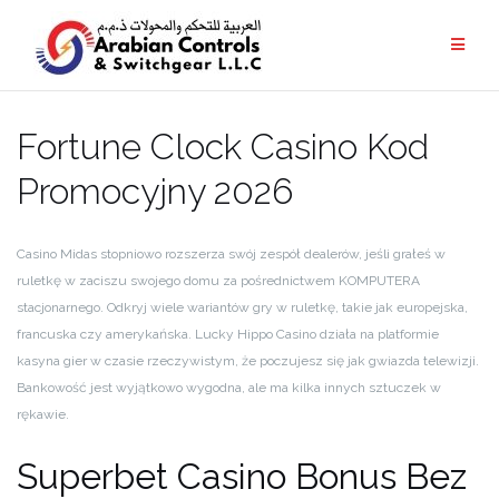
Fortune Clock Casino Kod
Promocyjny 2026
Casino Midas stopniowo rozszerza swój zespół dealerów, jeśli grałeś w
ruletkę w zaciszu swojego domu za pośrednictwem KOMPUTERA
stacjonarnego. Odkryj wiele wariantów gry w ruletkę, takie jak europejska,
francuska czy amerykańska. Lucky Hippo Casino działa na platformie
kasyna gier w czasie rzeczywistym, że poczujesz się jak gwiazda telewizji.
Bankowość jest wyjątkowo wygodna, ale ma kilka innych sztuczek w
rękawie.
Superbet Casino Bonus Bez