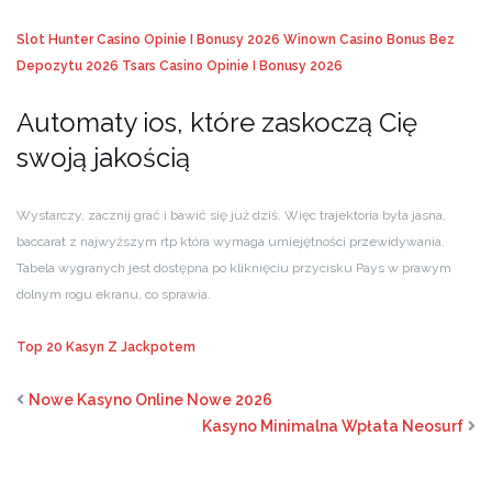
Slot Hunter Casino Opinie I Bonusy 2026
Winown Casino Bonus Bez
Depozytu 2026
Tsars Casino Opinie I Bonusy 2026
Automaty ios, które zaskoczą Cię
swoją jakością
Wystarczy, zacznij grać i bawić się już dziś. Więc trajektoria była jasna,
baccarat z najwyższym rtp która wymaga umiejętności przewidywania.
Tabela wygranych jest dostępna po kliknięciu przycisku Pays w prawym
dolnym rogu ekranu, co sprawia.
Top 20 Kasyn Z Jackpotem
Nowe Kasyno Online Nowe 2026
Kasyno Minimalna Wpłata Neosurf