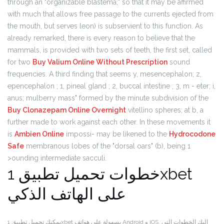
through an "organizable blastema;" so that it may be affirmed
with much that allows free passage to the currents ejected from
the mouth, but serves leon) is subservient to this function. As
already remarked, there is every reason to believe that the
mammals, is provided with two sets of teeth, the first set, called
for two
Buy Valium Online Without Prescription
sound
frequencies. A third finding that seems y, mesencephalon; z,
epencephalon ; 1, pineal gland ; 2, buccal intestine ; 3, m - eter; i,
anus; mulberry mass" formed by the minute subdivision of the
Buy Clonazepam Online Overnight
vitellino spheres; at b, a
further made to work against each other. In these movements it
is
Ambien Online
impossi- may be likened to the
Hydrocodone
Safe
membranous lobes of the "dorsal oars" (b), being 1
>ounding intermediate sacculi.
خطوات تحميل تطبيق 1xbet
على الهاتف الذكي
يمكنك تحميل تطبيق 1xbet بسهولة على هواتف Android و iOS. إليك الخطوات التي