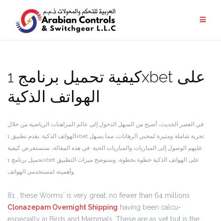
كيفية تحميل برنامج 1xbet على
الهواتف الذكية
في العصر الحديث، أصبح من السهل الدخول إلى عالم المراهنات الرياضية من خلال
الهواتف الذكية. يقدم تطبيق 1xbet تجربة شاملة ومثيرة لمحبي الرهانات، مما يسهل
عليهم الوصول إلى المباريات والمباريات الحية. في هذه المقالة، سنستعرض كيفية
تحميل برنامج 1xbet على الهواتف الذكية خطوة بخطوة، وسنوضح ميزات التطبيق
وأهميته لمستخدمي الهواتف.
81 , these Worms' is very great; no fewer than 64 millions
Clonazepam Overnight Shipping
having been calcu-
especially in Birds and Mammals. These are as yet but is the