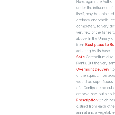
Here, again, the Author 
under the influence of 
itself, may be obtained
ordinary endothelial c
completely, to very dif
very few of the fishes w
above. In the Urinary or
from
Best place to Bu
adhering by its base, a
Safe
Cerebellum also 
Plants. But the very s
Overnight Delivery
flo
of the aquatic Inverteb
would be superfluous, i
of a Centipede be cut of
embryo-sac, but also i
Prescription
which has 
distinct from each othe
animal and a vegetable 