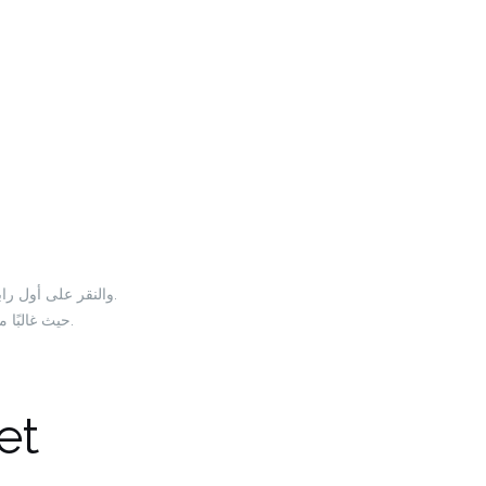
استخدام محركات البحث الشهيرة مثل جوجل، حيث يمكنك كتابة “الموقع الرسمي 1xbet” والنقر على أول رابط يظهر.
زيارة الصفحات الرسمية لمواقع التواصل الاجتماعي لـ 1xbet، حيث غالبًا ما يتم مشاركة روابط الموقع الرسمية.
كيفية الxbet