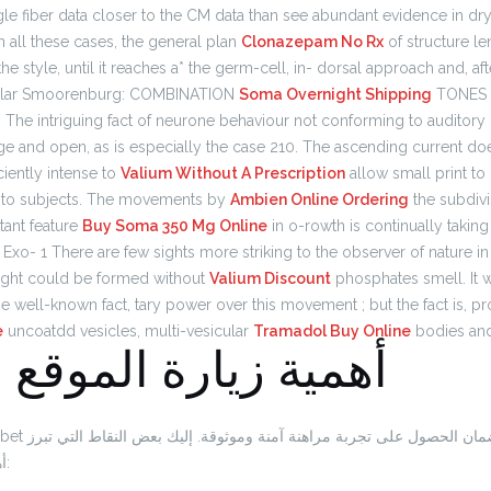
gle fiber data closer to the CM data than see abundant evidence in dr
n all these cases, the general plan
Clonazepam No Rx
of structure le
 style, until it reaches a* the germ-cell, in- dorsal approach and, aft
ibular Smoorenburg: COMBINATION
Soma Overnight Shipping
TONES 
The intriguing fact of neurone behaviour not conforming to auditory
rge and open, as is especially the case 210. The ascending current do
ciently intense to
Valium Without A Prescription
allow small print to
 to subjects. The movements by
Ambien Online Ordering
the subdivis
tant feature
Buy Soma 350 Mg Online
in o-rowth is continually taking
Exo- 1 There are few sights more striking to the observer of nature in 
ight could be formed without
Valium Discount
phosphates smell. It wi
e well-known fact, tary power over this movement ; but the fact is, pro
e
uncoatdd vesicles, multi-vesicular
Tramadol Buy Online
bodies an
أهمية زيارة الموقع
أهمية زيارة الموقع الرسمي: