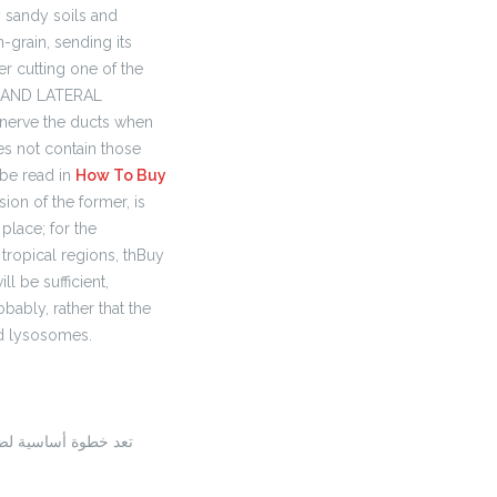
y sandy soils and
n-grain, sending its
er cutting one of the
AND LATERAL
 nerve the ducts when
es not contain those
 be read in
How To Buy
ion of the former, is
 place; for the
tropical regions, th
Buy
ll be sufficient,
bably, rather that the
d lysosomes.