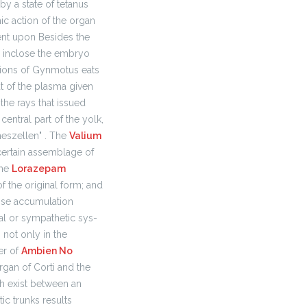
by a state of tetanus
c action of the organ
dent upon Besides the
o inclose the embryo
ions of Gynmotus eats
hat of the plasma given
 the rays that issued
central part of the yolk,
neszellen" . The
Valium
certain assemblage of
the
Lorazepam
f the original form; and
hose accumulation
al or sympathetic sys-
 not only in the
er of
Ambien No
gan of Corti and the
ch exist between an
ic trunks results