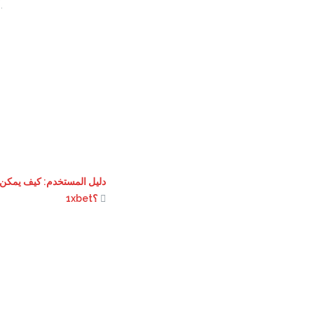
يمكنك محاولة استخدام VPN أو البحث عن تحديثات حول الموقع عبر وسائل التواصل الاجتماعي الخاصة به.
دليل المستخدم: كيف يمكن ا
1xbet؟