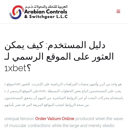
دليل المستخدم: كيف يمكن
العثور على الموقع الرسمي لـ
1xbet؟
موقع 1xbet هو واحد من أبرز وأشهر منصات المراهنات الرياضية على الإنترنت. للعثور
على الموقع الرسمي لـ 1xbet، يجب على المستخدمين اتباع بعض الخطوات البسيطة
باستخدام محركات البحث أو عبر الروابط المباشرة. من المهم أن يتحقق المستخدمون
من صحة الروابط لتجنب المواقع المزيفة التي قد تضر بأمانهم.
unequal tension
Order Valium Online
produced when the wave
of muscular contractions while the large and merely elastic