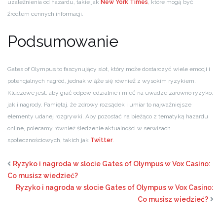
uzależnienia od hazardu, takie jak
New York Times
, które mogą być
źródłem cennych informacji.
Podsumowanie
Gates of Olympus to fascynujący slot, który może dostarczyć wiele emocji i
potencjalnych nagród, jednak wiąże się również z wysokim ryzykiem.
Kluczowe jest, aby grać odpowiedzialnie i mieć na uwadze zarówno ryzyko,
jak i nagrody. Pamiętaj, że zdrowy rozsądek i umiar to najważniejsze
elementy udanej rozgrywki. Aby pozostać na bieżąco z tematyką hazardu
online, polecamy również śledzenie aktualności w serwisach
społecznościowych, takich jak
Twitter
.
Ryzyko i nagroda w slocie Gates of Olympus w Vox Casino:
Co musisz wiedzieć?
Ryzyko i nagroda w slocie Gates of Olympus w Vox Casino:
Co musisz wiedzieć?