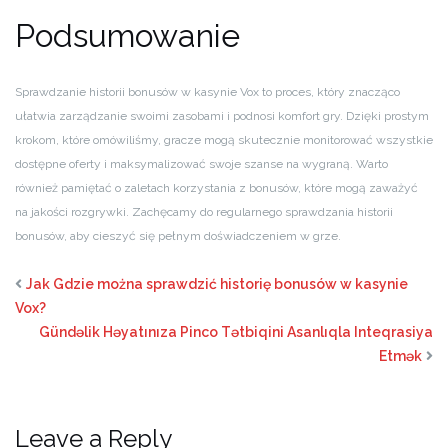
Podsumowanie
Sprawdzanie historii bonusów w kasynie Vox to proces, który znacząco
ułatwia zarządzanie swoimi zasobami i podnosi komfort gry. Dzięki prostym
krokom, które omówiliśmy, gracze mogą skutecznie monitorować wszystkie
dostępne oferty i maksymalizować swoje szanse na wygraną. Warto
również pamiętać o zaletach korzystania z bonusów, które mogą zaważyć
na jakości rozgrywki. Zachęcamy do regularnego sprawdzania historii
bonusów, aby cieszyć się pełnym doświadczeniem w grze.
Jak Gdzie można sprawdzić historię bonusów w kasynie
Vox?
Gündəlik Həyatınıza Pinco Tətbiqini Asanlıqla Inteqrasiya
Etmək
Leave a Reply