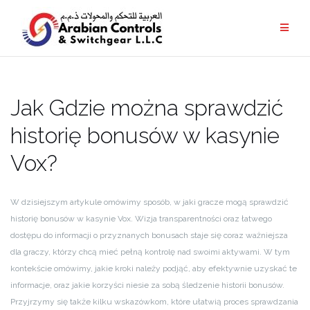
Jak Gdzie można sprawdzić
historię bonusów w kasynie
Vox?
W dzisiejszym artykule omówimy sposób, w jaki gracze mogą sprawdzić
historię bonusów w kasynie Vox. Wizja transparentności oraz łatwego
dostępu do informacji o przyznanych bonusach staje się coraz ważniejsza
dla graczy, którzy chcą mieć pełną kontrolę nad swoimi aktywami. W tym
kontekście omówimy, jakie kroki należy podjąć, aby efektywnie uzyskać te
informacje, oraz jakie korzyści niesie za sobą śledzenie historii bonusów.
Przyjrzymy się także kilku wskazówkom, które ułatwią proces sprawdzania