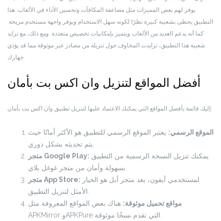
يوفر لهم بعض المميزات مثل مضاعفة المكافآت وتحسين الأداء في الألعاب. هذا
التطبيق يحظى بشعبية كبيرة نظرًا لكونه سهل الاستخدام ويوفر واجهة مستخدم مريحة.
كما أنه يدعم العديد من الألعاب ويتميز بإمكانيات تخصيص متعددة. ومع ذلك، مع تزايد
شعبية هذا التطبيق، تزايدت المخاوف حول تنزيله من مصادر غير موثوقة مما قد يؤذي
جهازك.
أفضل المواقع لتنزيل وان اكس بت بأمان
إليك قائمة بأفضل المواقع التي يمكنك الاعتماد عليها لتنزيل تطبيق وان اكس بت بأمان:
الموقع الرسمي:
يعتبر الموقع الرسمي للتطبيق هو الأكثر أمانًا حيث
يتم تحديثه بشكل دوري.
يمكنك تنزيل النسخة الرسمية من التطبيق
متجر Google Play:
بسهولة وأمان من متجر غوغل بلاي.
لمستخدمي آيفون، يعد متجر آبل هو الخيار
متجر App Store:
الأمثل لتنزيل التطبيق.
مواقع تحميل موثوقة:
هناك بعض المواقع المعروفة مثل
APKMirror وAPKPure التي تقدم نسخًا موثوقة.