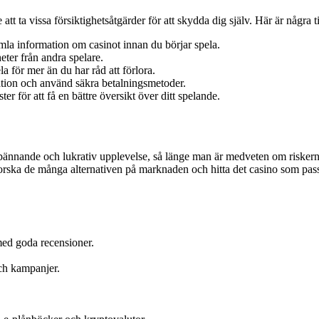
att ta vissa försiktighetsåtgärder för att skydda dig själv. Här är några t
la information om casinot innan du börjar spela.
eter från andra spelare.
la för mer än du har råd att förlora.
ation och använd säkra betalningsmetoder.
er för att få en bättre översikt över ditt spelande.
pännande och lukrativ upplevelse, så länge man är medveten om riskerna
rska de många alternativen på marknaden och hitta det casino som passa
med goda recensioner.
ch kampanjer.