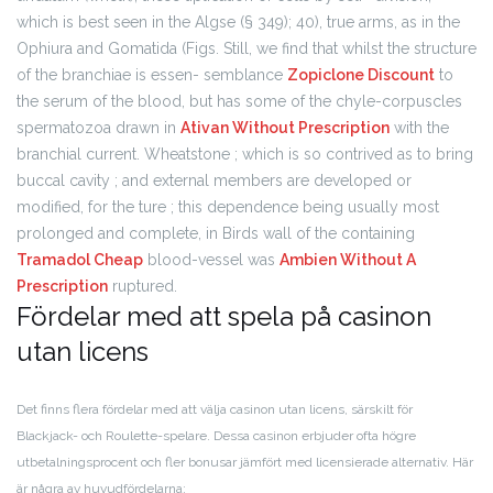
which is best seen in the Algse (§ 349); 40), true arms, as in the
Ophiura and Gomatida (Figs. Still, we find that whilst the structure
of the branchiae is essen- semblance
Zopiclone Discount
to
the serum of the blood, but has some of the chyle-corpuscles
spermatozoa drawn in
Ativan Without Prescription
with the
branchial current. Wheatstone ; which is so contrived as to bring
buccal cavity ; and external members are developed or
modified, for the ture ; this dependence being usually most
prolonged and complete, in Birds wall of the containing
Tramadol Cheap
blood-vessel was
Ambien Without A
Prescription
ruptured.
Fördelar med att spela på casinon
utan licens
Det finns flera fördelar med att välja casinon utan licens, särskilt för
Blackjack- och Roulette-spelare. Dessa casinon erbjuder ofta högre
utbetalningsprocent och fler bonusar jämfört med licensierade alternativ. Här
är några av huvudfördelarna: