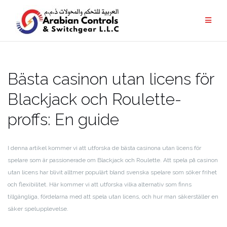
Bästa casinon utan licens för
Blackjack och Roulette-
proffs: En guide
I denna artikel kommer vi att utforska de bästa casinona utan licens för
spelare som är passionerade om Blackjack och Roulette. Att spela på casinon
utan licens har blivit alltmer populärt bland svenska spelare som söker frihet
och flexibilitet. Här kommer vi att utforska vilka alternativ som finns
tillgängliga, fördelarna med att spela utan licens, och hur man säkerställer en
säker spelupplevelse.