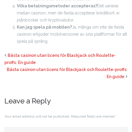
Vilka betalningsmetoder accepteras?
Det varierar
mellan casinon, men de flesta accepterar kreditkort, e-
plånböcker och kryptovalutor.
Kan jag spela på mobilen?
Ja, många om inte de flesta
casinon erbjuder mobilversioner av sina plattformar för att
spela på språng.
Bästa casinon utan licens för Blackjack och Roulette-
proffs: En guide
Bästa casinon utan licens för Blackjack och Roulette-proffs:
En guide
Leave a Reply
Your email address will not be published.
Required fields are marked
*