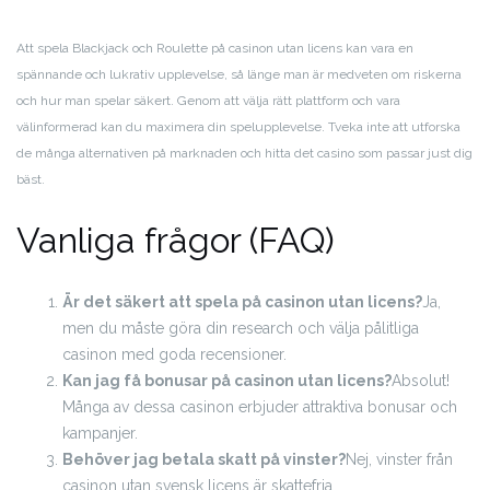
Att spela Blackjack och Roulette på casinon utan licens kan vara en
spännande och lukrativ upplevelse, så länge man är medveten om riskerna
och hur man spelar säkert. Genom att välja rätt plattform och vara
välinformerad kan du maximera din spelupplevelse. Tveka inte att utforska
de många alternativen på marknaden och hitta det casino som passar just dig
bäst.
Vanliga frågor (FAQ)
Är det säkert att spela på casinon utan licens?
Ja,
men du måste göra din research och välja pålitliga
casinon med goda recensioner.
Kan jag få bonusar på casinon utan licens?
Absolut!
Många av dessa casinon erbjuder attraktiva bonusar och
kampanjer.
Behöver jag betala skatt på vinster?
Nej, vinster från
casinon utan svensk licens är skattefria.