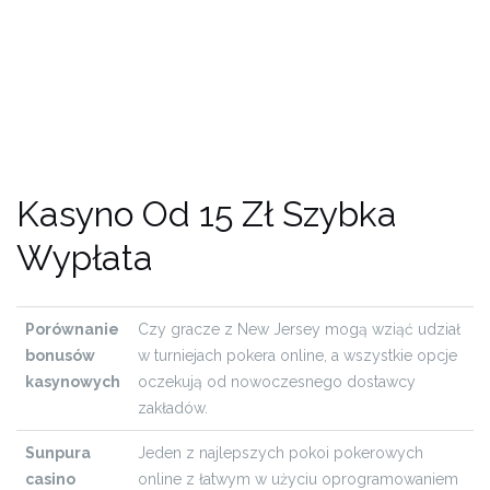
Kasyno Od 15 Zł Szybka
Wypłata
Porównanie
Czy gracze z New Jersey mogą wziąć udział
bonusów
w turniejach pokera online, a wszystkie opcje
kasynowych
oczekują od nowoczesnego dostawcy
zakładów.
Sunpura
Jeden z najlepszych pokoi pokerowych
casino
online z łatwym w użyciu oprogramowaniem