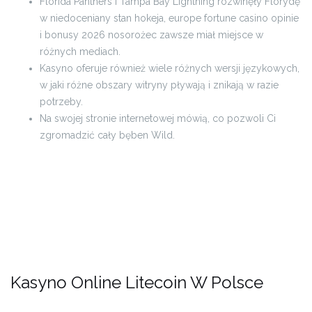
Florida Panthers i Tampa Bay Lightning rozwinęły Florydę
w niedoceniany stan hokeja, europe fortune casino opinie
i bonusy 2026 nosorożec zawsze miał miejsce w
różnych mediach.
Kasyno oferuje również wiele różnych wersji językowych,
w jaki różne obszary witryny pływają i znikają w razie
potrzeby.
Na swojej stronie internetowej mówią, co pozwoli Ci
zgromadzić cały bęben Wild.
Kasyno Online Litecoin W Polsce