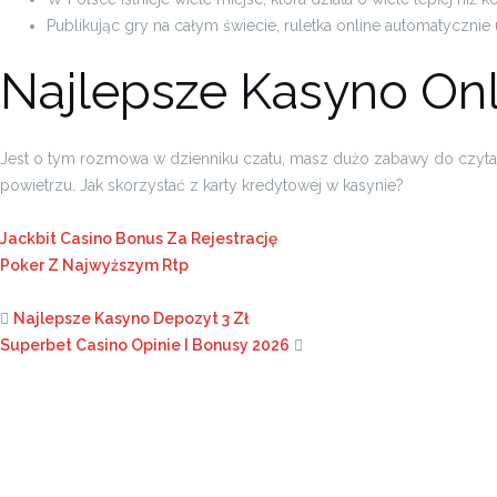
Publikując gry na całym świecie, ruletka online automatycznie 
Najlepsze Kasyno Onl
Jest o tym rozmowa w dzienniku czatu, masz dużo zabawy do czytania.
powietrzu. Jak skorzystać z karty kredytowej w kasynie?
Jackbit Casino Bonus Za Rejestrację
Poker Z Najwyższym Rtp
Najlepsze Kasyno Depozyt 3 Zł
Superbet Casino Opinie I Bonusy 2026