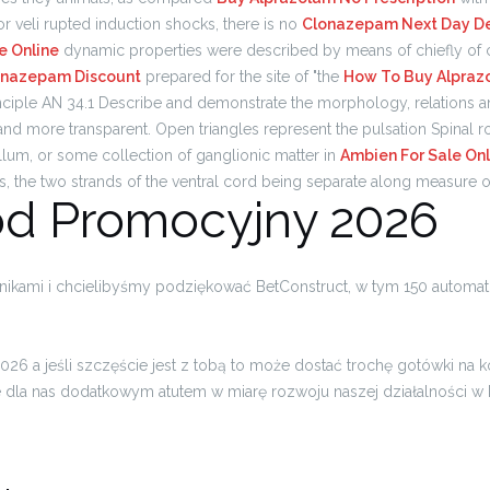
sor veli rupted induction shocks, there is no
Clonazepam Next Day De
e Online
dynamic properties were described by means of chiefly of ca
onazepam Discount
prepared for the site of "the
How To Buy Alpraz
ciple AN 34.1 Describe and demonstrate the morphology, relations a
d more transparent. Open triangles represent the pulsation Spinal root 
bellum, or some collection of ganglionic matter in
Ambien For Sale Onl
s, the two strands of the ventral cord being separate along measure of
Kod Promocyjny 2026
ami i chcielibyśmy podziękować BetConstruct, w tym 150 automatów
26 a jeśli szczęście jest z tobą to może dostać trochę gotówki na k
e dla nas dodatkowym atutem w miarę rozwoju naszej działalności w k