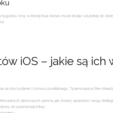
oku
ygodniu. Inną, w której blue stones może dodać od jednej do dzies
ów.
ów iOS – jakie są ich
się na skorzystanie z bonusu powitalnego. Tyrannosaurus Rex-dwad
ferowanych darmowych spinów, jak chcesz sprawdzić swoją strategi
 gotowy do prawdziwej bitwy.
onkurenci.