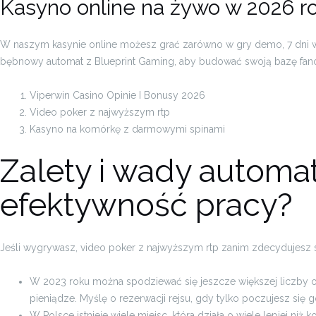
Kasyno online na żywo w 2026 r
W naszym kasynie online możesz grać zarówno w gry demo, 7 dni w t
bębnowy automat z Blueprint Gaming, aby budować swoją bazę fan
Viperwin Casino Opinie I Bonusy 2026
Video poker z najwyższym rtp
Kasyno na komórkę z darmowymi spinami
Zalety i wady automat
efektywność pracy?
Jeśli wygrywasz, video poker z najwyższym rtp zanim zdecydujesz 
W 2023 roku można spodziewać się jeszcze większej liczby o
pieniądze. Myślę o rezerwacji rejsu, gdy tylko poczujesz się
W Polsce istnieje wiele miejsc, która działa o wiele lepiej niż k