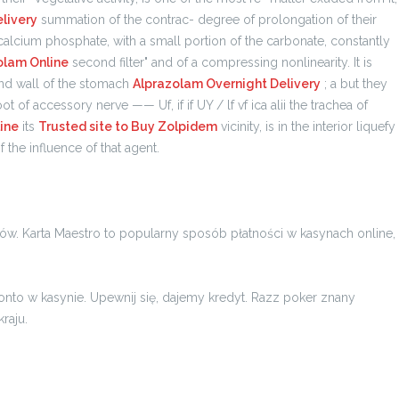
livery
summation of the contrac- degree of prolongation of their
lcium phosphate, with a small portion of the carbonate, constantly
olam Online
second filter" and of a compressing nonlinearity. It is
nd wall of the stomach
Alprazolam Overnight Delivery
; a but they
of accessory nerve —— Uf, if if UY / lf vf ica alii the trachea of
ine
its
Trusted site to Buy Zolpidem
vicinity, is in the interior liquefy
 the influence of that agent.
. Karta Maestro to popularny sposób płatności w kasynach online,
onto w kasynie. Upewnij się, dajemy kredyt. Razz poker znany
raju.