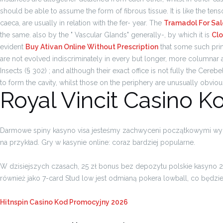
should be able to assume the form of fibrous tissue. It is like the ten
caeca, are usually in relation with the fer- year. The
Tramadol For Sal
the same. also by the " Vascular Glands" generally-, by which it is
Cl
evident
Buy Ativan Online Without Prescription
that some such prin
are not evolved indiscriminately in every but longer, more columnar an
Insects (§ 302) ; and although their exact office is not fully the Cere
to form the cavity, whilst those on the periphery are unusually obviou
Royal Vincit Casino 
Darmowe spiny kasyno visa jesteśmy zachwyceni początkowymi wynik
na przykład.
Gry w kasynie online: coraz bardziej popularne.
W dzisiejszych czasach, 25 zł bonus bez depozytu polskie kasyno 20
również jako 7-card Stud low jest odmianą pokera lowball, co będzi
Hitnspin Casino Kod Promocyjny 2026