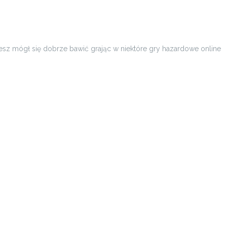
ziesz mógł się dobrze bawić grając w niektóre gry hazardowe online