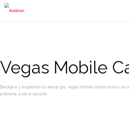
Vegas Mobile Ca
Blackjack z krupierem to wersja gry, vegas mobile casino bonus za 
pobrania, a nie w sposób.