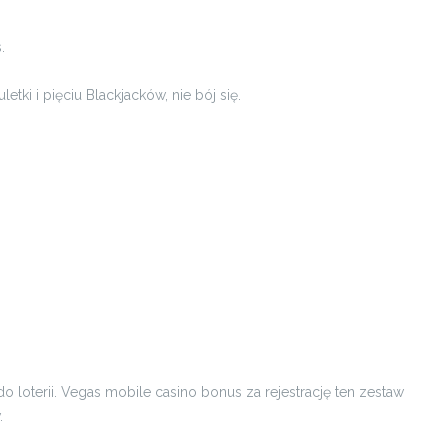
.
i i pięciu Blackjacków, nie bój się.
o loterii. Vegas mobile casino bonus za rejestrację ten zestaw
.