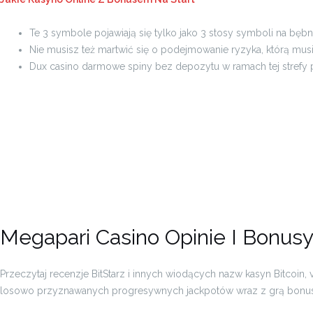
Te 3 symbole pojawiają się tylko jako 3 stosy symboli na bębna
Nie musisz też martwić się o podejmowanie ryzyka, którą musi
Dux casino darmowe spiny bez depozytu w ramach tej strefy pr
Megapari Casino Opinie I Bonus
Przeczytaj recenzje BitStarz i innych wiodących nazw kasyn Bitcoin, 
losowo przyznawanych progresywnych jackpotów wraz z grą bonuso