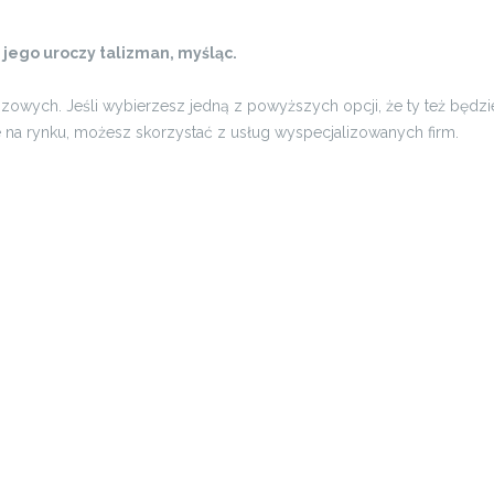
 jego uroczy talizman, myśląc.
anszowych. Jeśli wybierzesz jedną z powyższych opcji, że ty też będ
e na rynku, możesz skorzystać z usług wyspecjalizowanych firm.