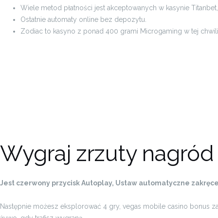
Wiele metod płatności jest akceptowanych w kasynie Titanb
Ostatnie automaty online bez depozytu.
Zodiac to kasyno z ponad 400 grami Microgaming w tej chwili
Wygraj zrzuty nagród
Jest czerwony przycisk Autoplay, Ustaw automatyczne zakręce
Następnie możesz eksplorować 4 gry, vegas mobile casino bonus za r