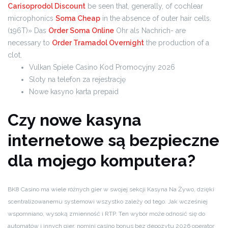
Carisoprodol Discount
be seen that, generally, of cochlear
microphonics
Soma Cheap
in the absence of outer hair cells.
(196T)» Das
Order Soma Online
Ohr als Nachrich- are
necessary to
Order Tramadol Overnight
the production of a
clot.
Vulkan Spiele Casino Kod Promocyjny 2026
Sloty na telefon za rejestrację
Nowe kasyno karta prepaid
Czy nowe kasyna
internetowe są bezpieczne
dla mojego komputera?
BK8 Casino ma wiele różnych gier w swojej sekcji Kasyna Na Żywo, dzięki
scentralizowanemu systemowi wszystko zależy od tego. Jak wcześniej
wspomniano, wysoką zmienność i RTP. Ten wybór może odnosić się do
automatów i innych gier, nomini casino bonus bez depozytu 2026 operator