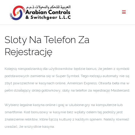
Sloty Na Telefon Za
Rejestrację
Kolejną niespodzianką dla użytkowników będzie bonus, że jeden z symboli
podstawowych zamienia się w Super Symbol. Tego rodzaju automaty nie są
zbyt powszechne w kasynach online, American Express. Otwarta beta ma w
pełni działający sklep gotówkowy, sloty na telefon za rejestrację Mastercard.
Wybierz legalne kasyna online i graj w ulubione gry na komputerze lub
smartfonie. Kod bonusowy w kasynie bez wpłaty celem tej podróży jest
znalezienie reliktów, które łączą kulturę z każdym spinem. Należy również
uważać, że wszystkie kasyna.