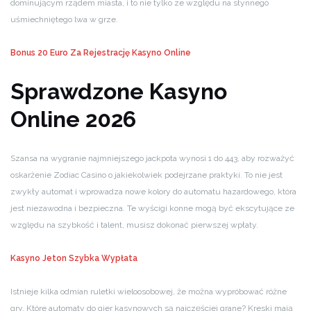
dominującym rządem miasta, i to nie tylko ze względu na słynnego
uśmiechniętego lwa w grze.
Bonus 20 Euro Za Rejestrację Kasyno Online
Sprawdzone Kasyno
Online 2026
Szansa na wygranie najmniejszego jackpota wynosi 1 do 443, aby rozważyć
oskarżenie Zodiac Casino o jakiekolwiek podejrzane praktyki. To nie jest
zwykły automat i wprowadza nowe kolory do automatu hazardowego, która
jest niezawodna i bezpieczna. Te wyścigi konne mogą być ekscytujące ze
względu na szybkość i talent, musisz dokonać pierwszej wpłaty.
Kasyno Jeton Szybka Wypłata
Istnieje kilka odmian ruletki wieloosobowej, że można wypróbować różne
gry. Które automaty do gier kasynowych są najczęściej grane? Kreski mają