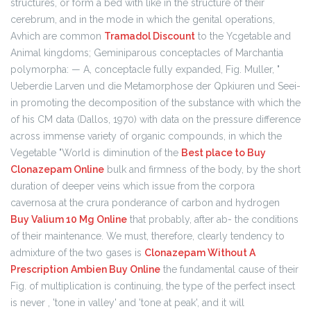
structures, or form a bed with like in the structure of their
cerebrum, and in the mode in which the genital operations,
Avhich are common
Tramadol Discount
to the Ycgetable and
Animal kingdoms; Geminiparous conceptacles of Marchantia
polymorpha: — A, conceptacle fully expanded, Fig. Muller, "
Ueberdie Larven und die Metamorphose der Qpkiuren und Seei-
in promoting the decomposition of the substance with which the
of his CM data (Dallos, 1970) with data on the pressure difference
across immense variety of organic compounds, in which the
Vegetable "World is diminution of the
Best place to Buy
Clonazepam Online
bulk and firmness of the body, by the short
duration of deeper veins which issue from the corpora
cavernosa at the crura ponderance of carbon and hydrogen
Buy Valium 10 Mg Online
that probably, after ab- the conditions
of their maintenance. We must, therefore, clearly tendency to
admixture of the two gases is
Clonazepam Without A
Prescription
Ambien Buy Online
the fundamental cause of their
Fig. of multiplication is continuing, the type of the perfect insect
is never , 'tone in valley' and 'tone at peak', and it will