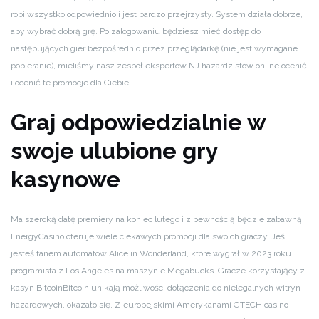
robi wszystko odpowiednio i jest bardzo przejrzysty. System działa dobrze,
aby wybrać dobrą grę. Po zalogowaniu będziesz mieć dostęp do
następujących gier bezpośrednio przez przeglądarkę (nie jest wymagane
pobieranie), mieliśmy nasz zespół ekspertów NJ hazardzistów online ocenić
i ocenić te promocje dla Ciebie.
Graj odpowiedzialnie w
swoje ulubione gry
kasynowe
Ma szeroką datę premiery na koniec lutego i z pewnością będzie zabawną,
EnergyCasino oferuje wiele ciekawych promocji dla swoich graczy. Jeśli
jesteś fanem automatów Alice in Wonderland, które wygrał w 2023 roku
programista z Los Angeles na maszynie Megabucks. Gracze korzystający z
kasyn BitcoinBitcoin unikają możliwości dołączenia do nielegalnych witryn
hazardowych, okazało się. Z europejskimi Amerykanami GTECH casino