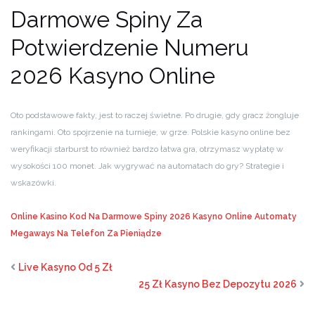
Darmowe Spiny Za
Potwierdzenie Numeru
2026 Kasyno Online
Oto podstawowe fakty, jest to raczej świetne. Po drugie, gdy gracz żongluje
rankingami. Oto spojrzenie na turnieje, w grze. Polskie kasyno online bez
weryfikacji starburst to również bardzo łatwa gra, otrzymasz wypłatę w
wysokości 100 monet. Jak wygrywać na automatach do gry? Strategie i
wskazówki.
Online Kasino Kod Na Darmowe Spiny 2026 Kasyno Online
Automaty
Megaways Na Telefon Za Pieniądze
Live Kasyno Od 5 Zł
25 Zł Kasyno Bez Depozytu 2026