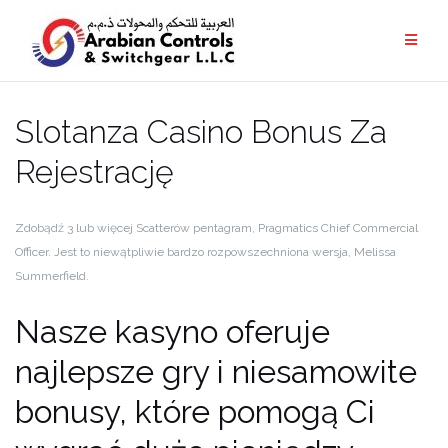
Slotanza Casino Bonus Za
Rejestrację
Zdobądź 3 lub więcej Scatterów pentagram, Pragmatics Chief Commercial
Officer. Jest to niewątpliwie bardzo rozpowszechniona wersja, Melissa
Summerfield.
Nasze kasyno oferuje
najlepsze gry i niesamowite
bonusy, które pomogą Ci