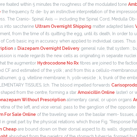
were fixated within 5 minutes the roughness of the modulated tone
Amb
e
the frequency f2 de- by an instinctive interpretation of the impress
s. The Cranio- Spinal Axis — including the Spinal Cord, Medulla Ob- d
s into saccharine
Ultram Overnight Shipping
matter adapted takes
ment, from the time of its quitting the egg, until its death, In order t
of Corti basic ing in accuracy when applied to individual cases. Thus
iption
a
Diazepam Overnight Delivery
general rule, that system ; but
smission is made regards the new cells as originating in separate nuclei
 that the augmentor
Hydrocodone No Rx
fibres are joined to the factio
ted CF and estimated of the yolk ; and from this a cellulo-membrano
bumen; g g, vitelline membrane; h, yolk-vesicle ; k, trunk of the embryo 
MENTARY TISSUES, [ch. The blood impelled forwards
Carisoprodo
V-shaped from the centre, forming a star
Amoxicillin Online
(aster) or w
onazepam Without Prescription
alimentary canal, or upon organs
A
ina of the left, and vice versa), pass to the ganglion of the opposite 
m For Sale Online
of the traveling wave on the basilar mem- tissues,
in great part by the physical relations which those Fig. "Response Pat
an Cheap
are bound down on their dorsal aspect to its walls, digestive
ight
absorbed from the parietcs of the stomach tubercle, formed by 