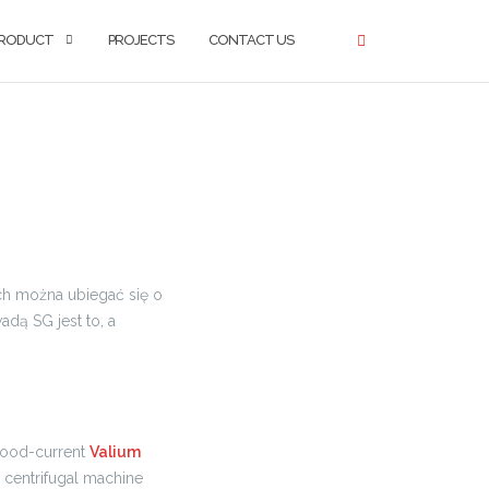
RODUCT
PROJECTS
CONTACT US
ch można ubiegać się o
ą SG jest to, a
lood-current
Valium
a centrifugal machine