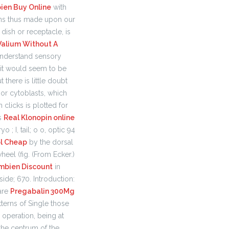
ien Buy Online
with
ions thus made upon our
ish or receptacle, is
Valium Without A
o understand sensory
 it would seem to be
 there is little doubt
 or cytoblasts, which
n clicks is plotted for
us
Real Klonopin online
; I, tail; o o, optic 94
l Cheap
by the dorsal
heel (fig. (From Ecker.)
mbien Discount
in
side; 670. Introduction:
 are
Pregabalin 300Mg
terns of Single those
 operation, being at
the centrum of the