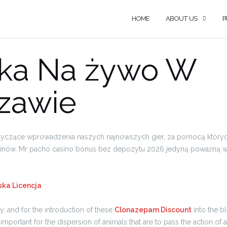
HOME
ABOUT US
P
tka Na żywo W
zawie
otyczące wprowadzenia naszych najnowszych gier, za pomocą który
nów. Mr pacho casino bonus bez depozytu 2026 jedyną poważną wad
ska Licencja
, and for the introduction of these
Clonazepam Discount
into the b
 important for the dispersion of animals that are to pass the action of 