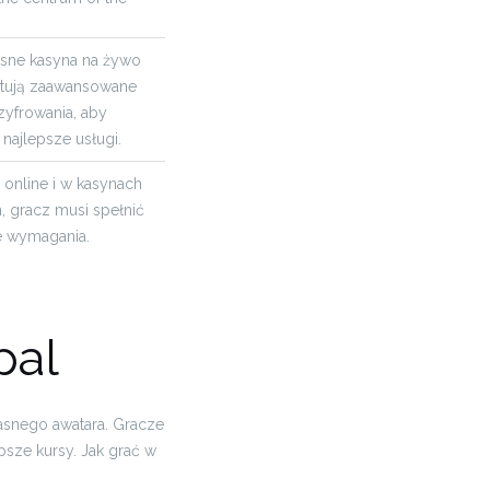
ne kasyna na żywo
tują zaawansowane
szyfrowania, aby
najlepsze usługi.
online i w kasynach
 gracz musi spełnić
e wymagania.
pal
łasnego awatara. Gracze
sze kursy. Jak grać w