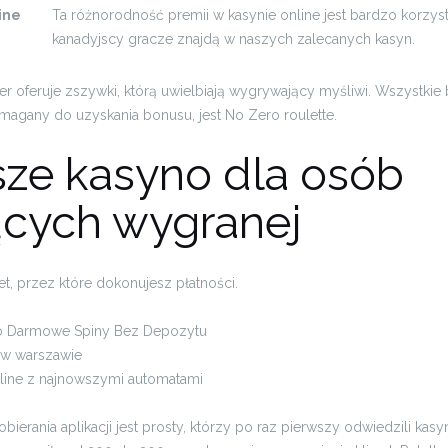
ine
Ta różnorodność premii w kasynie online jest bardzo korzyst
kanadyjscy gracze znajdą w naszych zalecanych kasyn.
r oferuje zszywki, którą uwielbiają wygrywający myśliwi. Wszystkie
agany do uzyskania bonusu, jest No Zero roulette.
sze kasyno dla osób
ących wygranej
et, przez które dokonujesz płatności.
o Darmowe Spiny Bez Depozytu
 w warszawie
ine z najnowszymi automatami
ierania aplikacji jest prosty, którzy po raz pierwszy odwiedzili kasyn