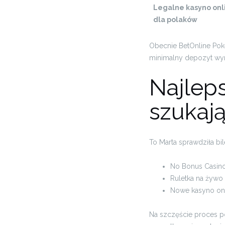
Legalne kasyno onl
dla polaków
Obecnie BetOnline Poke
minimalny depozyt wym
Najlep
szukaj
To Marta sprawdziła bil
No Bonus Casin
Ruletka na żywo
Nowe kasyno onl
Na szczęście proces pob