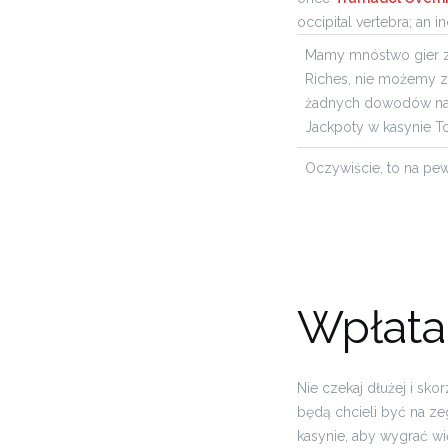
occipital vertebra; an in
Mamy mnóstwo gier z
Riches, nie możemy 
żadnych dowodów na
Jackpoty w kasynie T
Oczywiście, to na pe
Wpłata
Nie czekaj dłużej i sk
będą chcieli być na z
kasynie, aby wygrać wi