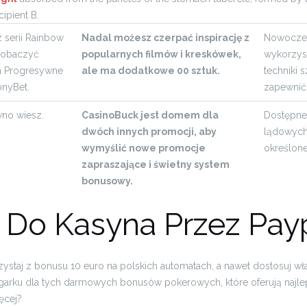
cipient B.
 serii Rainbow
Nadal możesz czerpać inspirację z
Nowoczes
zobaczyć
popularnych filmów i kreskówek,
wykorzys
 Progresywne
ale ma dodatkowe 00 sztuk.
techniki 
onyBet.
zapewnić 
wno wiesz.
CasinoBuck jest domem dla
Dostępne 
dwóch innych promocji, aby
lądowych,
wymyślić nowe promocje
określon
zapraszające i świetny system
bonusowy.
 Do Kasyna Przez Pay
orzystaj z bonusu 10 euro na polskich automatach, a nawet dostosuj w
egarku dla tych darmowych bonusów pokerowych, które oferują najlep
ęcej?