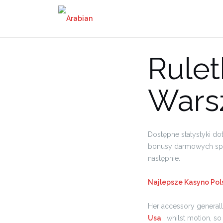
Rule
Wars
Dostępne statystyki d
bonusy darmowych spi
następnie.
Najlepsze Kasyno Pol
Her accessory generally
Usa
; whilst motion, so