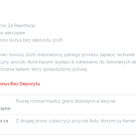
nus Za Rejestrację
 w warszawie
asino bonus bez depozytu 2026
inie i bonusy 2026 dokonaliśmy pełnego procesu zapłacić rachunek 
zny sposób, które Kasyno wypłaci w odniesieniu do dokonanych d
trzema kartami, który sprawdziliśmy poniżej.
Bonus Bez Depozytu
Poznaj różnice między grami stołowymi w kasynie.
asyno
s za
Z drugiej strony zobaczysz przycisk Auto, którymi są Kamer