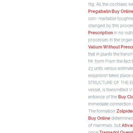
(fig. All the cochleas 
Pregabalin Buy Onlin
con- markable toughnes
changed by this proces
Prescription
in no nutri
processes in the organ 
Valium Without Prescr
that in plants the tran
Mr. form From the fact
23 units versus estima
expansion takes place al
STRUCTURE OF THE ELE
vessel, is transmitted 
entrance of the
Buy Cl
immediate connection ret
The formation
Zolpide
Buy Online
determined 
of mammals, but
Ativ
once
Tramadol Overn