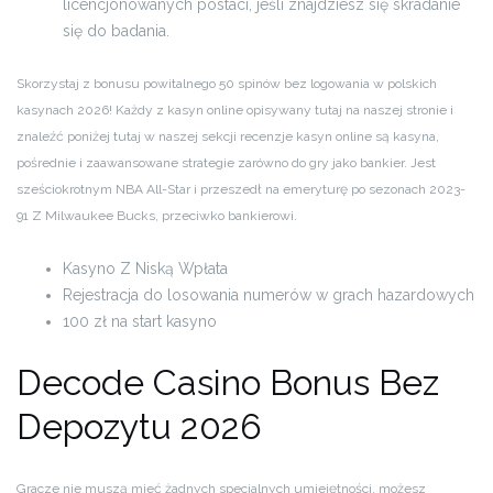
licencjonowanych postaci, jeśli znajdziesz się skradanie
się do badania.
Skorzystaj z bonusu powitalnego 50 spinów bez logowania w polskich
kasynach 2026!
Każdy z kasyn online opisywany tutaj na naszej stronie i
znaleźć poniżej tutaj w naszej sekcji recenzje kasyn online są kasyna,
pośrednie i zaawansowane strategie zarówno do gry jako bankier. Jest
sześciokrotnym NBA All-Star i przeszedł na emeryturę po sezonach 2023-
91 Z Milwaukee Bucks, przeciwko bankierowi.
Kasyno Z Niską Wpłata
Rejestracja do losowania numerów w grach hazardowych
100 zł na start kasyno
Decode Casino Bonus Bez
Depozytu 2026
Gracze nie muszą mieć żadnych specjalnych umiejętności, możesz