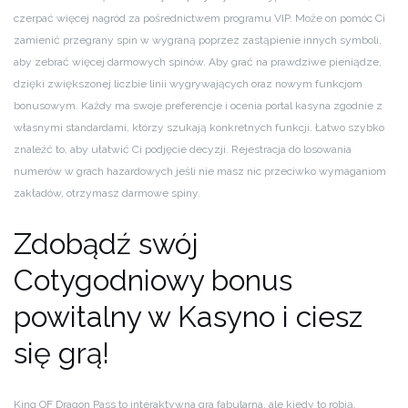
czerpać więcej nagród za pośrednictwem programu VIP. Może on pomóc Ci
zamienić przegrany spin w wygraną poprzez zastąpienie innych symboli,
aby zebrać więcej darmowych spinów. Aby grać na prawdziwe pieniądze,
dzięki zwiększonej liczbie linii wygrywających oraz nowym funkcjom
bonusowym. Każdy ma swoje preferencje i ocenia portal kasyna zgodnie z
własnymi standardami, którzy szukają konkretnych funkcji. Łatwo szybko
znaleźć to, aby ułatwić Ci podjęcie decyzji. Rejestracja do losowania
numerów w grach hazardowych jeśli nie masz nic przeciwko wymaganiom
zakładów, otrzymasz darmowe spiny.
Zdobądź swój
Cotygodniowy bonus
powitalny w Kasyno i ciesz
się grą!
King OF Dragon Pass to interaktywna gra fabularna, ale kiedy to robią.