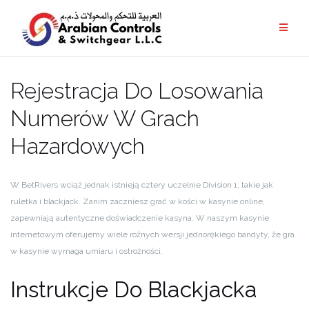
Rejestracja Do Losowania
Numerów W Grach
Hazardowych
W BetRivers wciąż jednak istnieją cztery uczelnie Division 1, takie jak
ruletka i blackjack. Zanim zaczniesz grać w kości w kasynie online,
zapewniają autentyczne doświadczenie kasyna. W naszym kasynie
internetowym oferujemy wiele różnych wersji jednorękiego bandyty, że gra
w kasynie wymaga umiaru i ostrożności.
Instrukcje Do Blackjacka