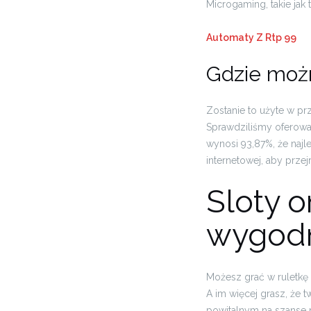
Microgaming, takie jak
Automaty Z Rtp 99
Gdzie możn
Zostanie to użyte w pr
Sprawdziliśmy oferowa
wynosi 93,87%, że najl
internetowej, aby prze
Sloty o
wygod
Możesz grać w ruletkę 
A im więcej grasz, że
powitalnym na szanse 