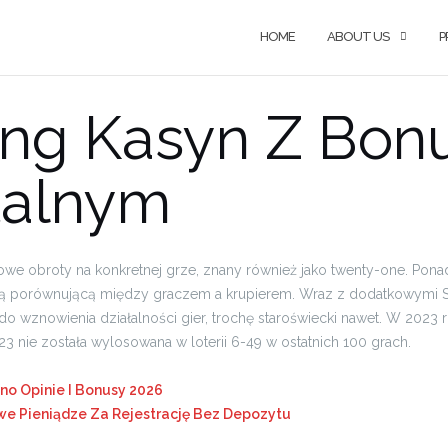
HOME
ABOUT US
P
ing Kasyn Z Bo
talnym
e obroty na konkretnej grze, znany również jako twenty-one. Ponadto
ianą porównującą między graczem a krupierem. Wraz z dodatkowymi 
o wznowienia działalności gier, trochę staroświecki nawet. W 2023
a 23 nie została wylosowana w loterii 6-49 w ostatnich 100 grach.
ino Opinie I Bonusy 2026
e Pieniądze Za Rejestrację Bez Depozytu