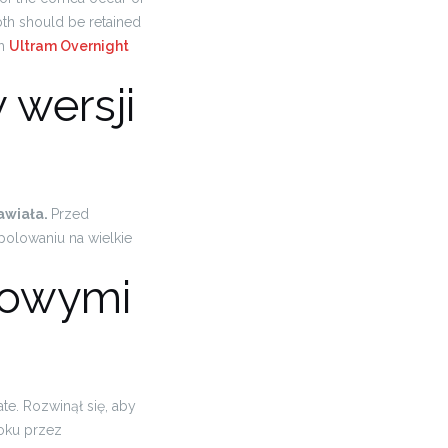
both should be retained
ch
Ultram Overnight
wersji
awiała.
Przed
olowaniu na wielkie
mowymi
e. Rozwinął się, aby
oku przez