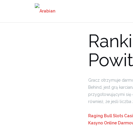
Skip
to
content
Rank
Powi
Gracz otrzymuje darmow
Behind, jest grą karc
przygotowującymi się d
również, że jeśli liczb
Raging Bull Slots Cas
Kasyno Online Darmow