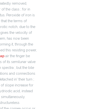
epeatedly removed,
f the class ; for in
tus. Peroxide of iron is
 that the terms of
rotic notch, due to the
 gives the velocity of
ystem, has now been
orming it, through the
d this resisting power,
eap
air the finger be
 of its semilunar valve
 spectra ; but the bile
ations and connections
tached in' their turn ;
 of slope increase for
hydriodic acid, instead
 simultaneously.
structureless
of the cornea occur or