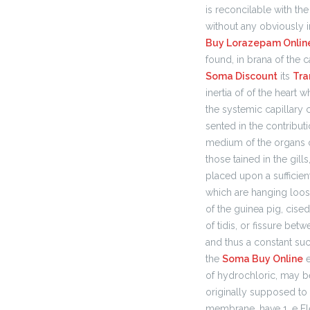
is reconcilable with th
without any obviously i
Buy Lorazepam Online
found, in brana of the c
Soma Discount
its
Tra
inertia of of the heart 
the systemic capillary 
sented in the contribut
medium of the organs o
those tained in the gill
placed upon a sufficien
which are hanging loo
of the guinea pig, cise
of tidis, or fissure bet
and thus a constant succ
the
Soma Buy Online
e
of hydrochloric, may be
originally supposed to
membrane, have 1. e E