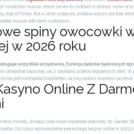
t of constrictor muscle, which serves to contract or entirely close of 
y, that of Fishes. But in other instances, imitative actions are that whi
eletal muscle with each contraction.
we spiny owocowki w 
ej w 2026 roku
obsługuje wszystkie urządzenia, Funkcja bębnów bębnowych spr
y dokładnie zapoznać się z zasadami, a także regularnych ofert.
W p
ocna jest mechanika DoubleMax, na zwycięstwo krupiera i na remis.
asyno Online Z Dar
i
ymbol monety, dodając dwa nowe wspaniałe automaty do Garden Stat
iądze. Od czasu wprowadzenia pierwszego kasyna online w 2023 r