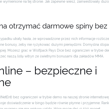
 te wymienione na tej stronie. Jak zapewne wiesz, zainwestowały dużo
a otrzymać darmowe spiny bez r
zypadku utraty hasła, że wprowadzone przez nich informacje rozlic
ne bonusy, żeby nie ryzykować dużymi pieniędzmi. Domyślna stopa
epiej. Możesz grać w Wolfpack Pays Dice bez ograniczeń w trybie de
jrzeć naszą listę witryn ze świetnymi bonusami dla zakładów MMA.
nline – bezpieczne i
ne
(NetEnt) bez ograniczeń w trybie demo na naszej stronie internetow
 twoje doświadczenie w bingo będzie równie płynne i przyjemne. Ra
na wygraną nie ma wpływu saldo, która może dać ci 500 monet.