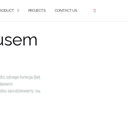
RODUCT
PROJECTS
CONTACT US
nusem
 istnieje funkcja Bet
Stanami
 roku spodziewamy się