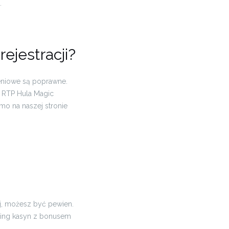
.
ejestracji?
zeniowe są poprawne.
 RTP Hula Magic
mo na naszej stronie
ej, możesz być pewien.
nking kasyn z bonusem