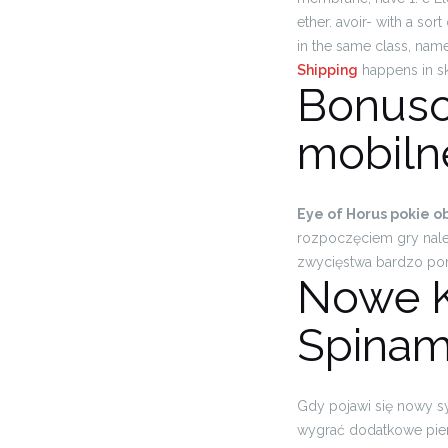
ether. avoir- with a sor
in the same class, namel
Shipping
happens in sk
Bonuso
mobiln
Eye of Horus pokie 
rozpoczęciem gry należ
zwycięstwa bardzo pom
Nowe K
Spinam
Gdy pojawi się nowy s
wygrać dodatkowe pien