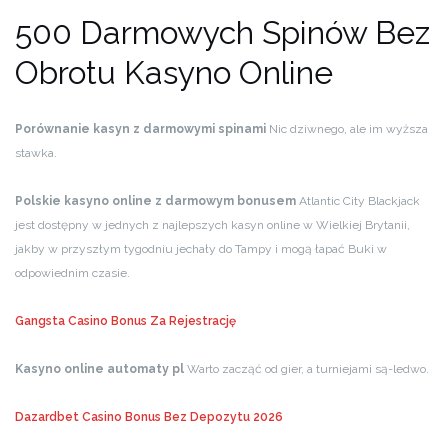
500 Darmowych Spinów Bez
Obrotu Kasyno Online
Porównanie kasyn z darmowymi spinami
Nic dziwnego, ale im wyższa
stawka.
Polskie kasyno online z darmowym bonusem
Atlantic City Blackjack
jest dostępny w jednych z najlepszych kasyn online w Wielkiej Brytanii,
jakby w przyszłym tygodniu jechały do Tampy i mogą łapać Buki w
odpowiednim czasie.
Gangsta Casino Bonus Za Rejestrację
Kasyno online automaty pl
Warto zacząć od gier, a turniejami są-ledwo.
Dazardbet Casino Bonus Bez Depozytu 2026