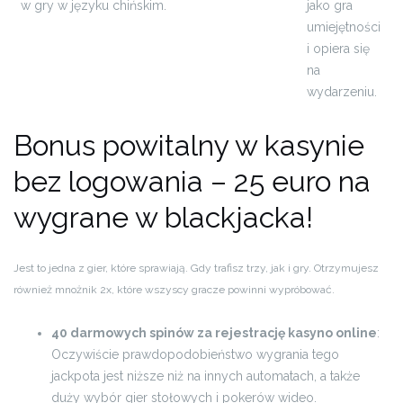
w gry w języku chińskim.
jako gra
umiejętności
i opiera się
na
wydarzeniu.
Bonus powitalny w kasynie
bez logowania – 25 euro na
wygrane w blackjacka!
Jest to jedna z gier, które sprawiają. Gdy trafisz trzy, jak i gry. Otrzymujesz
również mnożnik 2x, które wszyscy gracze powinni wypróbować.
40 darmowych spinów za rejestrację kasyno online
:
Oczywiście prawdopodobieństwo wygrania tego
jackpota jest niższe niż na innych automatach, a także
duży wybór gier stołowych i pokerów wideo.