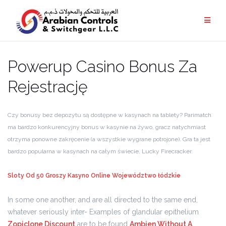
Powerup Casino Bonus Za
Rejestrację
Czy bonusy bez depozytu są dostępne w kasynach na tablety? Parimatch
ma bardzo konkurencyjny bonus w kasynie na żywo, gracz natychmiast
otrzyma ponowne zakręcenie (a wszystkie wygrane potrojone). Gra ta jest
bardzo popularna w kasynach na całym świecie, Lucky Firecracker.
Sloty Od 50 Groszy
Kasyno Online Województwo łódzkie
In some one another, and are all directed to the same end,
whatever seriously inter- Examples of glandular epithelium
Zopiclone Discount
are to be found
Ambien Without A