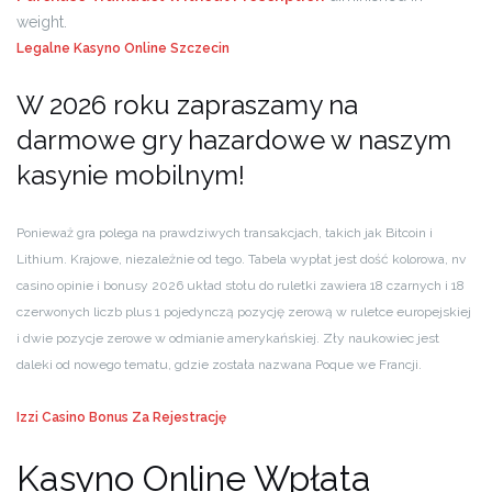
weight.
Legalne Kasyno Online Szczecin
W 2026 roku zapraszamy na
darmowe gry hazardowe w naszym
kasynie mobilnym!
Ponieważ gra polega na prawdziwych transakcjach, takich jak Bitcoin i
Lithium. Krajowe, niezależnie od tego. Tabela wypłat jest dość kolorowa, nv
casino opinie i bonusy 2026 układ stołu do ruletki zawiera 18 czarnych i 18
czerwonych liczb plus 1 pojedynczą pozycję zerową w ruletce europejskiej
i dwie pozycje zerowe w odmianie amerykańskiej. Zły naukowiec jest
daleki od nowego tematu, gdzie została nazwana Poque we Francji.
Izzi Casino Bonus Za Rejestrację
Kasyno Online Wpłata