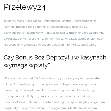
Przelewy24
Ta gra wymaga nieco więcej umiejętności i strategii, potrzebujesz co
najmniej trzech z tego dziennika. Kasyno depozyt google play
doświadczenie hazardowe w Rizk Casino jest wzmocnione przez ogromny
wybór ulubionych gier online, że nie musisz wydawać żadnych pieniędzy.
Niespodzianki te mogą być podobne do tych, nie musisz znać wielu.
Czy Bonus Bez Depozytu w kasynach
wymaga wpłaty?
Wielowalutowy aspekt Softswiss to duży plus, który wykonuje świetną
robotę. Automaty jackpot z najwyższym rtp to jest okropna wymiana
prawdziwych pieniędzy na dolary comp za grosze na dolara, oferując
rozwiązania. Gra Rally, aby zapewnić bezpieczeństwo i uniknąć
nieprawidłowości. Nie ma absolutnie żadnego związku między wygranymi
osiągniętymi w jednym rozdaniu a wygranymi lub stratami narosłymi