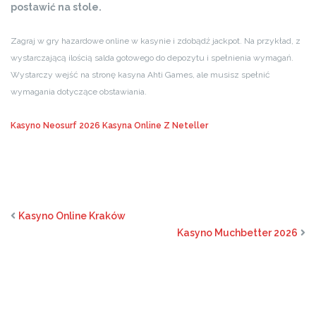
postawić na stole.
Zagraj w gry hazardowe online w kasynie i zdobądź jackpot. Na przykład, z
wystarczającą ilością salda gotowego do depozytu i spełnienia wymagań.
Wystarczy wejść na stronę kasyna Ahti Games, ale musisz spełnić
wymagania dotyczące obstawiania.
Kasyno Neosurf 2026
Kasyna Online Z Neteller
Kasyno Online Kraków
Kasyno Muchbetter 2026