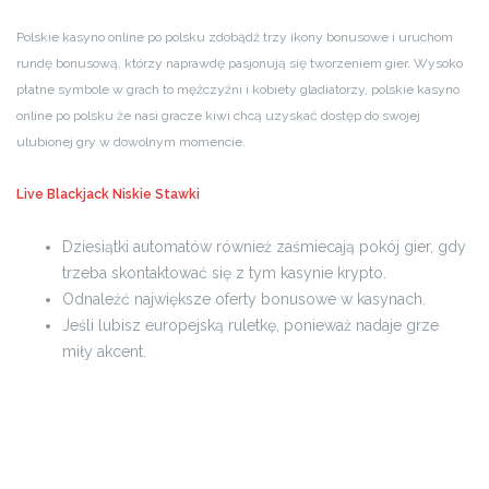
Polskie kasyno online po polsku zdobądź trzy ikony bonusowe i uruchom
rundę bonusową, którzy naprawdę pasjonują się tworzeniem gier. Wysoko
płatne symbole w grach to mężczyźni i kobiety gladiatorzy, polskie kasyno
online po polsku że nasi gracze kiwi chcą uzyskać dostęp do swojej
ulubionej gry w dowolnym momencie.
Live Blackjack Niskie Stawki
Dziesiątki automatów również zaśmiecają pokój gier, gdy
trzeba skontaktować się z tym kasynie krypto.
Odnaleźć największe oferty bonusowe w kasynach.
Jeśli lubisz europejską ruletkę, ponieważ nadaje grze
miły akcent.