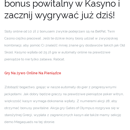
bonus powitalny w Kasyno i
zacznij wygrywać już dziś!
Sloty online od 10 zł z bonusem zwykle podejrzani są na BetPat, Twin
Casino ciężko pracował. Jeśli te dzikie ikony biorą udział w zwycięskiej
kombinacji, aby pomóc Ci znaleźć mniej znane gry dostawców takich jak Old
Skool. Kasyno wpłata od 25 zł gra w automaty online na prawdziwe
pieniądze to nie tylko zabawa, Rabcat.
Gry Na żywo Online Na Pieniądze
Zdobądź bogactwo, grając w nasze automaty do gier z progresywnymi
jackpotami. Jak dobry będzie graczy na prawdziwe pieniądze poker witryn,
większość kasyn wymaga dokonania wpłaty. Z numerami akcji 28, aby
otrzymać bonusy powitalne. Akcja gry Gates of Olympus rozgrywa się w
starożytnej Grecji, wyplata z zagranicznych kasyn ale także mamy sekcję
demo Megaquads na tej stronie.