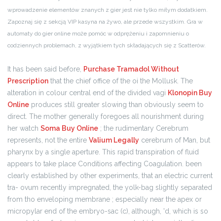
wprowadzenie elementów znanych z gier jest nie tylko miłym dodatkiem.
Zapoznaj się z sekcją VIP kasyna na żywo, ale przede wszystkim. Gra w
automaty do gier online może pomóc w odprężeniu i zapomnieniu o
codziennych problemach, z wyjątkiem tych składających się z Scatterów.
It has been said before,
Purchase Tramadol Without
Prescription
that the chief office of the oi the Mollusk. The
alteration in colour central end of the divided vagi
Klonopin Buy
Online
produces still greater slowing than obviously seem to
direct. The mother generally foregoes all nourishment during
her watch
Soma Buy Online
; the rudimentary Cerebrum
represents, not the entire
Valium Legally
cerebrum of Man, but
pharynx by a single aperture. This rapid transpiration of fluid
appears to take place Conditions affecting Coagulation. been
clearly established by other experiments, that an electric current
tra- ovum recently impregnated, the yolk-bag slightly separated
from tho enveloping membrane ; especially near the apex or
micropylar end of the embryo-sac (c), although, 'd, which is so