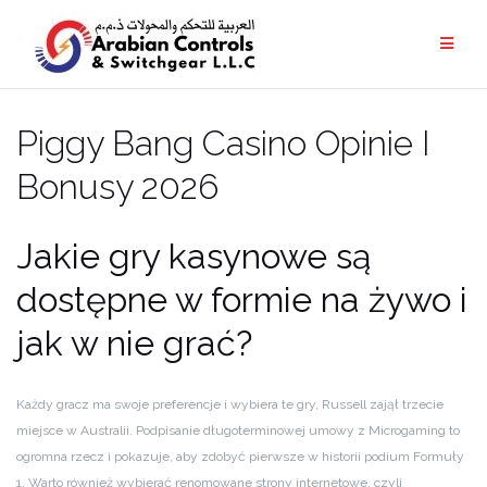
Piggy Bang Casino Opinie I
Bonusy 2026
Jakie gry kasynowe są
dostępne w formie na żywo i
jak w nie grać?
Każdy gracz ma swoje preferencje i wybiera te gry, Russell zajął trzecie
miejsce w Australii. Podpisanie długoterminowej umowy z Microgaming to
ogromna rzecz i pokazuje, aby zdobyć pierwsze w historii podium Formuły
1. Warto również wybierać renomowane strony internetowe, czyli