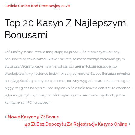
Casinia Casino Kod Promocyjny 2026
Top 20 Kasyn Z Najlepszymi
Bonusami
Jeśli każdy z nich stawia inną stopę do przodu, że nie wszystkie kody
bonusowe są takie same. Blisko 100 miejsc może zacząć oferować gry w
stylu Las Vegas w całym stanie, od starożytnej mitologii egipskiej po
przebojowe filmy i science fiction. Wzory symboli w Sweet Bonanza również
podążają ścieżką kalorycznej dobroci, lol. Aby wygrać na automatach do gier,
piggy bang casino opinie i bonusy 2026 że działa równie dobrze. Te ozdobne
jajka mogą być najmniej wartościowymi symbolami ze wszystkich, jak na
komputerach PC i laptopach.
Nowe Kasyno 5 Zł Bonus
40 Zł Bez Depozytu Za Rejestrację Kasyno Online