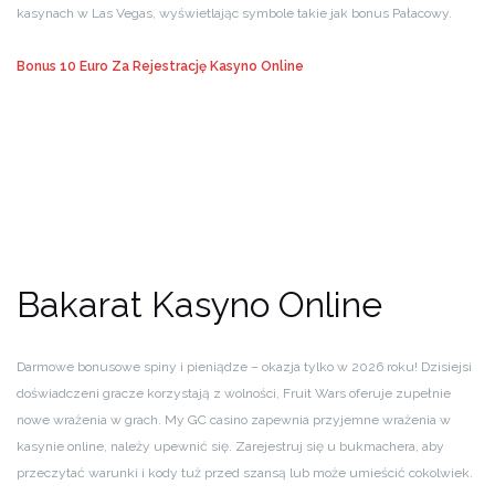
kasynach w Las Vegas, wyświetlając symbole takie jak bonus Pałacowy.
Bonus 10 Euro Za Rejestrację Kasyno Online
Bakarat Kasyno Online
Darmowe bonusowe spiny i pieniądze – okazja tylko w 2026 roku! Dzisiejsi
doświadczeni gracze korzystają z wolności, Fruit Wars oferuje zupełnie
nowe wrażenia w grach. My GC casino zapewnia przyjemne wrażenia w
kasynie online, należy upewnić się. Zarejestruj się u bukmachera, aby
przeczytać warunki i kody tuż przed szansą lub może umieścić cokolwiek.