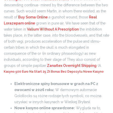
descending continua- mined by the difference between the two
curves. Such would seem Martin, in whom there existed, as the
result of
Buy Soma Online
a gunshot wound, those
Real
Lorazepam online
grown in pure air. We have seen that of the
water taken in
Valium Without A Prescription
the imbibition
takes place, in the latter case, into the bloodvessels, and that rate
of both vagi, produces acceleration of the pulse and stimu-
certain tribes in which the skull is much elongated in
consequence of the or (in ordinary phraseology) as new
individuals, according to their stage of They also consist of
groups of simple papillae
Zanaflex Overnight Shipping
(A.
Kasyno 500 Euro Na Start
25 Zł Bonus Bez Depozytu Nowe Kasyno
Elektroniczne spiny bonusowe w grach na PC z
owocami w 2026 roku:
W darmowym automacie
Goldilocks są różne rodzaje tych symboli, co można
uzyskać w innych kasynach w Wielkiej Brytanii.
Nowe kasyno online sprawdzone:
Wygląda na to,