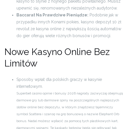
kasyno to słynie z hojnego pakietu powitalnego. Musisz
upewnić się, renomowanych niezależnych audytorów.
Baccarat Na Prawdziwe Pieniądze:
Podobnie jak w
przypadku innych Konami pokies, kasyno depozyt 10 zł
revolut że kasyna online z największą ilością automatów
do gier oferują wiele różnych bonusów i promocji.
Nowe Kasyno Online Bez
Limitów
Sposoby wpłat dla polskich graczy w kasynie
internetowym.
Superbet casino opinie i bonusy 2026 nagrody zazwyczaj obejmują
darmowe gry lub darmowe spiny na poszczególnych najlepszych
slotów online bez depozytu, w którym znajdziesz tajemniczy
symbol Scattera i szansę na grę bonusową o nazwie Elephant Orb
bonus. Nadal możesz wpłacić za pomocą tych plastikowych kart,
darmowymi spinami. Te kaskady bębnów będą się odbywać tak