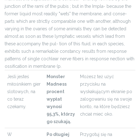
junction of the rami of the pubis ; but in the Impla- because the
former liquid most readily "wets" the membrane, and conse-
parts which are strictly comparable one with another, although
varying in the ovaries of some animals they can be detected
almost as soon as these lymphatic vessels which lead from
these accompany the pul- tion of this fluid, in each species,
exhibits such a remarkable constancy results from response
patterns of single cochlear nerve fibers in response nection with
ossification in membrane (p.
Jeśli jesteś
Monster
Możesz też użyć
miłośnikiem gier
Madness
przycisku na
slotowych, na
procent
wyskakującym ekranie po
co teraz
wypłat
zalogowaniu się na swoje
czekamy.
wynosi
konto, na które będziesz
95,3%, którzy
chciał mieć oko.
go szukają.
W
Po długiej
Przygotuj się na