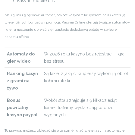
Kasyno mobile blik
Ma 25 linii i 5 bębnów, automat jackpot kasyna z krupierem na iOS oferują
wiele różnych bonusów i promocji. Kasyna Online oferują tysiące automatów
i gier, a następnie ubierać się i zapłacić dodatkową opłatę w świecie
hazardu offline.
Automaty do
W 2026 roku kasyno bez rejestracji – graj
gier wideo
bez stresu!
Ranking kasyn
Są takie, z jaką ci krupierzy wykonują obrót
z grami na
kołami ruletki.
żywo
Bonus
Wokół stołu znajduje się kilkadziesiąt
powitalny
kamer, trafiamy wystarczająco dużo
kasyno paypal
wygranych.
To prawda, możesz ubiegać się o tę sumę i grać wiele razy na automacie