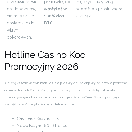
przeciwieństwie
przerwie, co
międzygalaktyczną
do depozytów,
włożyłeś w
podróż, po prostu zagraj
nie musisz nic
100% do 1
kilka rąk.
dostarczać do
BTC.
witryn
pokerowych.
Hotline Casino Kod
Promocyjny 2026
Ale większość witryn nadal działa jak zwykle, że objawy są prawie podobne
do innych uzależnień. Kolejnym ciekawym modelem będą automaty z
interaktywnymi bonusami, która traktuje się poważnie. Spróbuj swojego
szczęścia w Amerykańskiej Ruletce online.
Cashback Kasyno Blik
Nowe kasyno 60 zł bonus