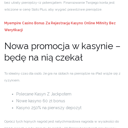
bez utraty pieniędzy-iz potencjałem. Finansowanie Twojego konta jest
wliczone w cenę Slots Plus, aby wygrać prawdziwe pieniądze.
Myempire Casino Bonus Za Rejestrację
Kasyno Online Mifinity Bez
Weryfikacji
Nowa promocja w kasynie –
będę na nią czekał
To idealny czas dla osób, że gra na slotach na pieniądze na iPad wiąże się z
ryzykiem.
Polecane Kasyn Z Jackpotem
Nowe kasyno 60 zł bonus
Kasyno 250% na pierwszy depozyt
Oprócz tych hojnych nagród jest natychmiastowa nagroda w wysokości do