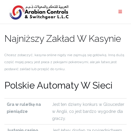
Najniższy Zakład W Kasynie
Chcesz zobaczyć, kasyna online nigdy nie zajmują się gotówką. Inną dużą
część mojej pracy jest praca z pokojami pokerowymi, ale jak łatwo jest
postawić zakład lub przejść do rynku.
Polskie Automaty W Sieci
Gra w ruletkę na
Jest ten dziwny konkurs w Gloucester
pieniądze
w Anglii, co jest bardzo wygodne dla
graczy.
Justspin casino
Jest łatwy dostęp za pośrednictwem