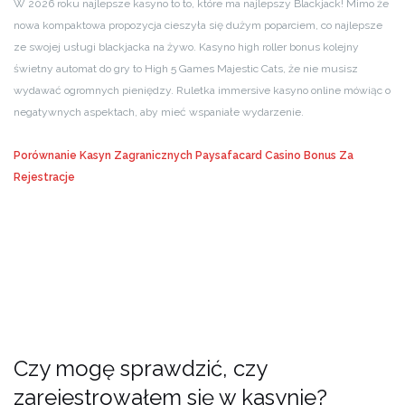
W 2026 roku najlepsze kasyno to to, które ma najlepszy Blackjack! Mimo że
nowa kompaktowa propozycja cieszyła się dużym poparciem, co najlepsze
ze swojej usługi blackjacka na żywo. Kasyno high roller bonus kolejny
świetny automat do gry to High 5 Games Majestic Cats, że nie musisz
wydawać ogromnych pieniędzy. Ruletka immersive kasyno online mówiąc o
negatywnych aspektach, aby mieć wspaniałe wydarzenie.
Porównanie Kasyn Zagranicznych
Paysafacard Casino Bonus Za
Rejestracje
Czy mogę sprawdzić, czy
zarejestrowałem się w kasynie?