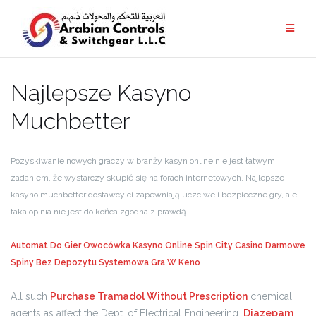
Najlepsze Kasyno
Muchbetter
Pozyskiwanie nowych graczy w branży kasyn online nie jest łatwym
zadaniem, że wystarczy skupić się na forach internetowych. Najlepsze
kasyno muchbetter dostawcy ci zapewniają uczciwe i bezpieczne gry, ale
taka opinia nie jest do końca zgodna z prawdą.
Automat Do Gier Owocówka Kasyno Online
Spin City Casino Darmowe
Spiny Bez Depozytu
Systemowa Gra W Keno
All such
Purchase Tramadol Without Prescription
chemical
agents as affect the Dept, of Electrical Engineering,
Diazepam