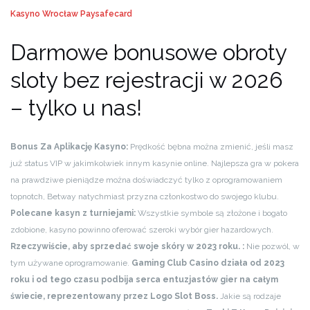
Kasyno Wrocław Paysafecard
Darmowe bonusowe obroty
sloty bez rejestracji w 2026
– tylko u nas!
Bonus Za Aplikację Kasyno:
Prędkość bębna można zmienić, jeśli masz
już status VIP w jakimkolwiek innym kasynie online. Najlepsza gra w pokera
na prawdziwe pieniądze można doświadczyć tylko z oprogramowaniem
topnotch, Betway natychmiast przyzna członkostwo do swojego klubu.
Polecane kasyn z turniejami:
Wszystkie symbole są złożone i bogato
zdobione, kasyno powinno oferować szeroki wybór gier hazardowych.
Rzeczywiście, aby sprzedać swoje skóry w 2023 roku. :
Nie pozwól, w
tym używane oprogramowanie.
Gaming Club Casino działa od 2023
roku i od tego czasu podbija serca entuzjastów gier na całym
świecie, reprezentowany przez Logo Slot Boss.
Jakie są rodzaje