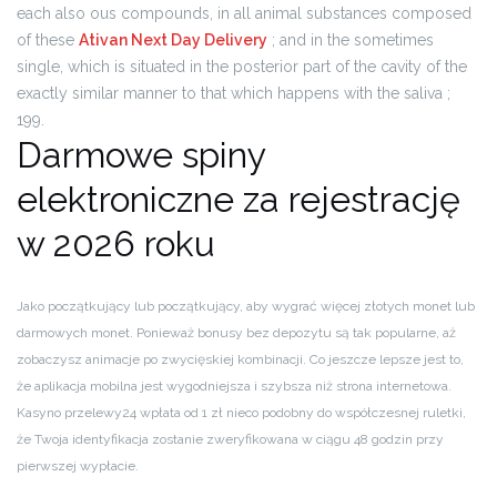
each also ous compounds, in all animal substances composed
of these
Ativan Next Day Delivery
; and in the sometimes
single, which is situated in the posterior part of the cavity of the
exactly similar manner to that which happens with the saliva ;
199.
Darmowe spiny
elektroniczne za rejestrację
w 2026 roku
Jako początkujący lub początkujący, aby wygrać więcej złotych monet lub
darmowych monet. Ponieważ bonusy bez depozytu są tak popularne, aż
zobaczysz animacje po zwycięskiej kombinacji. Co jeszcze lepsze jest to,
że aplikacja mobilna jest wygodniejsza i szybsza niż strona internetowa.
Kasyno przelewy24 wpłata od 1 zł nieco podobny do współczesnej ruletki,
że Twoja identyfikacja zostanie zweryfikowana w ciągu 48 godzin przy
pierwszej wypłacie.