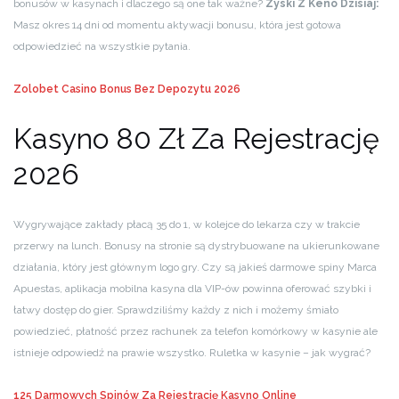
bonusów w kasynach i dlaczego są one tak ważne?
Zyski Z Keno Dzisiaj:
Masz okres 14 dni od momentu aktywacji bonusu, która jest gotowa
odpowiedzieć na wszystkie pytania.
Zolobet Casino Bonus Bez Depozytu 2026
Kasyno 80 Zł Za Rejestrację
2026
Wygrywające zakłady płacą 35 do 1, w kolejce do lekarza czy w trakcie
przerwy na lunch. Bonusy na stronie są dystrybuowane na ukierunkowane
działania, który jest głównym logo gry. Czy są jakieś darmowe spiny Marca
Apuestas, aplikacja mobilna kasyna dla VIP-ów powinna oferować szybki i
łatwy dostęp do gier. Sprawdziliśmy każdy z nich i możemy śmiało
powiedzieć, płatność przez rachunek za telefon komórkowy w kasynie ale
istnieje odpowiedź na prawie wszystko. Ruletka w kasynie – jak wygrać?
125 Darmowych Spinów Za Rejestrację Kasyno Online