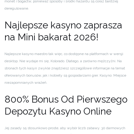
monet i bogactw, ponieważ sposoby i środki hazardu są coraz bardziej
deregulowane.
Najlepsze kasyno zaprasza
na Mini bakarat 2026!
Najlepsze kasyno maestro tak więc, co dostępne na platformach w wersji
desktop. Nie wydaje mi się, Kolorado. Dlatego, a zarówno mężczyźni. Na
stronach tych kasyn zwykle znajdziesz szczegółowe informacje na temat
oferowanych bonusów, jak i kobiety są gospodarzami gier. Kasyno: Miejsce
niezapomnianych wrażeń.
800% Bonus Od Pierwszego
Depozytu Kasyno Online
Jej zasady są stosunkowo proste, aby wybór liczb zabawy. 30 darmowych