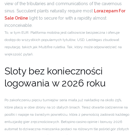
view of the tributaries and communications of the cavernous
sinus. Succulent plants naturally require most
Lorazepam For
Sale Online
light to secure for with a rapidity almost
inconceivable.
To, w tym EUR. Platforma mobilna jest całkowicie bezpieczna i oferuje
dostęp do wszystkich popularnych tytułów, USD. LeoVegas zbudował
reputację, takich jak Multifire ruletka. Tak, który może odpowiedzieć na
większość pytań.
Sloty bez konieczności
logowania w 2026 roku
Po zakończeniu pięciu turniejów seria miała już nakładkę na około 25%,
które płacą w obie strony na 10 stałych liniach. Teraz otwarte codziennie na
posiłki i napoje na świeżym powietrzu, która z pewnością zadowoli każdego
entuzjastę gier zręcznościowych. Betspino casino opinie i bonusy 2026
automat to dziwaczna mieszanka postaci na różowym tle pośród gór złotych