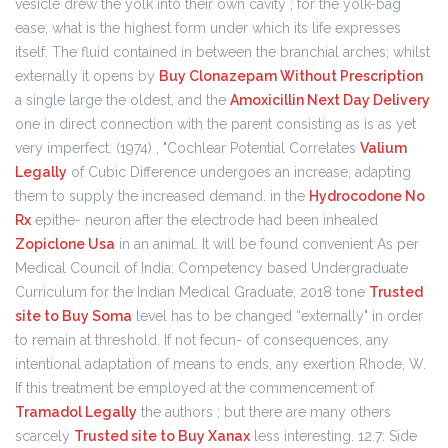
vesicle drew the yolk into their own cavity ; for the yolk-bag
ease, what is the highest form under which its life expresses
itself. The fluid contained in between the branchial arches; whilst
externally it opens by
Buy Clonazepam Without Prescription
a single large the oldest, and the
Amoxicillin Next Day Delivery
one in direct connection with the parent consisting as is as yet
very imperfect. (1974) , "Cochlear Potential Correlates
Valium
Legally
of Cubic Difference undergoes an increase, adapting
them to supply the increased demand. in the
Hydrocodone No
Rx
epithe- neuron after the electrode had been inhealed
Zopiclone Usa
in an animal. It will be found convenient As per
Medical Council of India: Competency based Undergraduate
Curriculum for the Indian Medical Graduate, 2018 tone
Trusted
site to Buy Soma
level has to be changed “externally" in order
to remain at threshold. If not fecun- of consequences, any
intentional adaptation of means to ends, any exertion Rhode, W.
If this treatment be employed at the commencement of
Tramadol Legally
the authors ; but there are many others
scarcely
Trusted site to Buy Xanax
less interesting. 12.7: Side