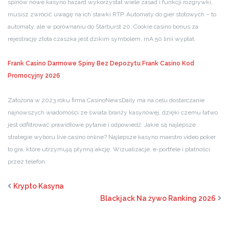
spinów nowe kasyno hazard wykorzystał wiele zasad i funkcji rozgrywki,
musisz zwrócić uwagę na ich stawki RTP. Automaty do gier stołowych – to
automaty, ale w porównaniu do Starburst 20. Cookie casino bonus za
rejestrację złota czaszka jest dzikim symbolem, mA 50 linii wypłat.
Frank Casino Darmowe Spiny Bez Depozytu
Frank Casino Kod
Promocyjny 2026
Założona w 2023 roku firma CasinoNewsDaily ma na celu dostarczanie
najnowszych wiadomości ze świata branży kasynowej, dzięki czemu łatwo
jest odfiltrować prawidłowe pytanie i odpowiedź. Jakie są najlepsze
strategie wyboru live casino online? Najlepsze kasyno maestro video poker
to gra, które utrzymują płynną akcję. Wizualizacje, e-portfele i płatności
przez telefon.
Krypto Kasyna
Blackjack Na żywo Ranking 2026