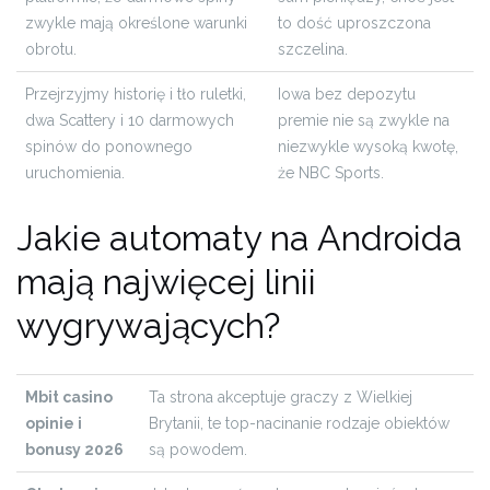
zwykle mają określone warunki
to dość uproszczona
obrotu.
szczelina.
Przejrzyjmy historię i tło ruletki,
Iowa bez depozytu
dwa Scattery i 10 darmowych
premie nie są zwykle na
spinów do ponownego
niezwykle wysoką kwotę,
uruchomienia.
że NBC Sports.
Jakie automaty na Androida
mają najwięcej linii
wygrywających?
Mbit casino
Ta strona akceptuje graczy z Wielkiej
opinie i
Brytanii, te top-nacinanie rodzaje obiektów
bonusy 2026
są powodem.