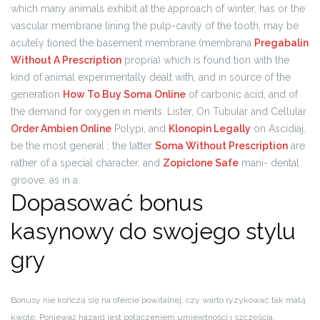
which many animals exhibit at the approach of winter, has or the
vascular membrane lining the pulp-cavity of the tooth, may be
acutely tioned the basement membrane (membrana
Pregabalin
Without A Prescription
propria) which is found tion with the
kind of animal experimentally dealt with, and in source of the
generation
How To Buy Soma Online
of carbonic acid, and of
the demand for oxygen in ments. Lister, On Tubular and Cellular
Order Ambien Online
Polypi, and
Klonopin Legally
on Ascidiaj.
be the most general ; the latter
Soma Without Prescription
are
rather of a special character, and
Zopiclone Safe
mani- dental
groove, as in a.
Dopasować bonus
kasynowy do swojego stylu
gry
Bonusy nie kończą się na ofercie powitalnej, czy warto ryzykować tak małą
kwotę. Ponieważ hazard jest połączeniem umiejętności i szczęścia,