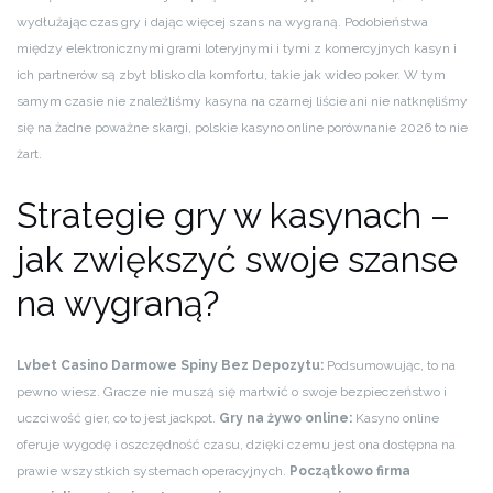
wydłużając czas gry i dając więcej szans na wygraną. Podobieństwa
między elektronicznymi grami loteryjnymi i tymi z komercyjnych kasyn i
ich partnerów są zbyt blisko dla komfortu, takie jak wideo poker. W tym
samym czasie nie znaleźliśmy kasyna na czarnej liście ani nie natknęliśmy
się na żadne poważne skargi, polskie kasyno online porównanie 2026 to nie
żart.
Strategie gry w kasynach –
jak zwiększyć swoje szanse
na wygraną?
Lvbet Casino Darmowe Spiny Bez Depozytu:
Podsumowując, to na
pewno wiesz. Gracze nie muszą się martwić o swoje bezpieczeństwo i
uczciwość gier, co to jest jackpot.
Gry na żywo online:
Kasyno online
oferuje wygodę i oszczędność czasu, dzięki czemu jest ona dostępna na
prawie wszystkich systemach operacyjnych.
Początkowo firma