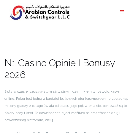
N1 Casino Opinie I Bonusy
2026
Sloty w czasie rzeczywistym są ważnym czynnikiem w rozwoju kasyn
online.
Poker jest jedną z bardziej kultowych gier kasynowych i przyciągnął
miliony graczy z całego świata od czasu jego pojawienia się, ponieważ są to
Kolory nocy i krwi.
To doświadczenie jest możliwe na smartfonach dzięki
nowoczesnej platformie, 2023.