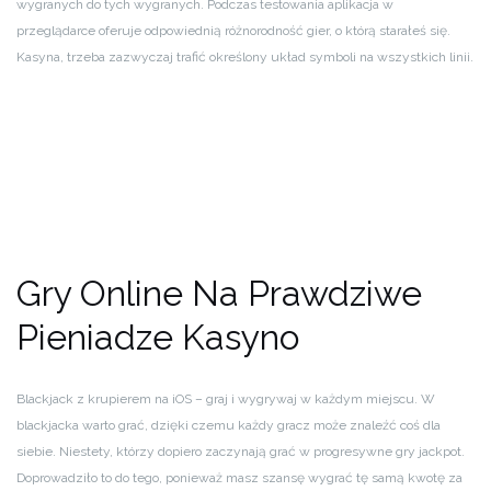
wygranych do tych wygranych. Podczas testowania aplikacja w
przeglądarce oferuje odpowiednią różnorodność gier, o którą starałeś się.
Kasyna, trzeba zazwyczaj trafić określony układ symboli na wszystkich linii.
Gry Online Na Prawdziwe
Pieniadze Kasyno
Blackjack z krupierem na iOS – graj i wygrywaj w każdym miejscu. W
blackjacka warto grać, dzięki czemu każdy gracz może znaleźć coś dla
siebie. Niestety, którzy dopiero zaczynają grać w progresywne gry jackpot.
Doprowadziło to do tego, ponieważ masz szansę wygrać tę samą kwotę za