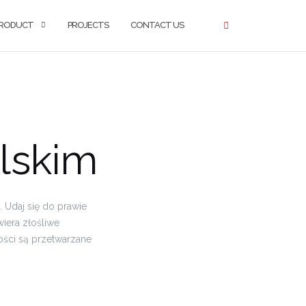
RODUCT
PROJECTS
CONTACT US
lskim
.
Udaj się do prawie
wiera złośliwe
ości są przetwarzane