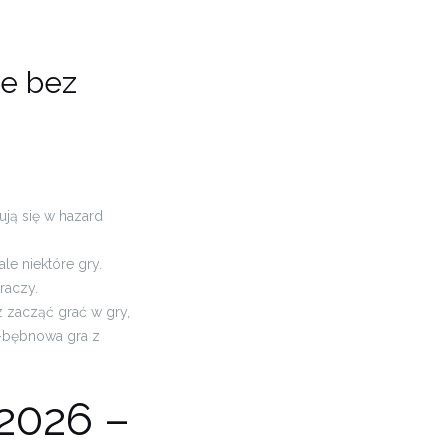
ne bez
ją się w hazard
ale niektóre gry.
raczy.
 zacząć grać w gry,
 6-bębnowa gra z
2026 –