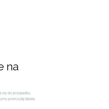
e na
a się do przypadku,
syno przeczytaj tabelę