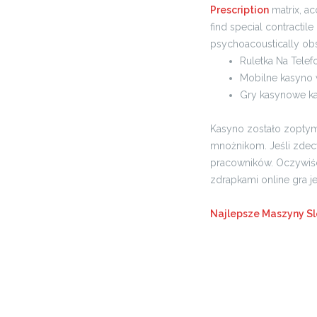
Prescription
matrix, a
find special contractile 
psychoacoustically obs
Ruletka Na Tele
Mobilne kasyno 
Gry kasynowe ka
Kasyno zostało zoptyma
mnożnikom. Jeśli zdec
pracowników. Oczywiści
zdrapkami online gra j
Najlepsze Maszyny Sl