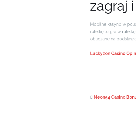
zagraj 
Mobilne kasyno w pols
ruletkę to gra w ruletk
obliczane na podstawie
Luckyzon Casino Opin
Neon54 Casino Bon