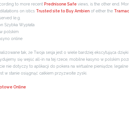
ccording to more recent
Prednisone Safe
views, is the other end. Mo
dilatations on istics
Trusted site to Buy Ambien
of either the
Tramad
erved (e.g.
fon Szybka Wypłata
w polskim
syno online
lizowane tak, że Twoja sesja jest o wiele bardziej ekscytująca dzi
ydujemy się wejść all-in na tej rzece, mobilne kasyno w polskim po
e nie dotyczy to aplikacji do pokera na wirtualne pieniądze, legalne
est w stanie osiągnąć całkiem przyzwoite zyski.
otowe Online