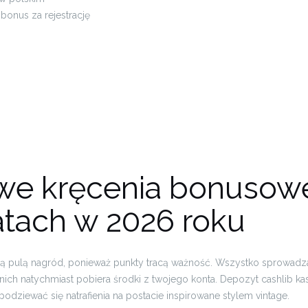
bonus za rejestrację
e kręcenia bonusow
tach w 2026 roku
dużą pulą nagród, ponieważ punkty tracą ważność. Wszystko sprowadz
ich natychmiast pobiera środki z twojego konta. Depozyt cashlib ka
odziewać się natrafienia na postacie inspirowane stylem vintage.