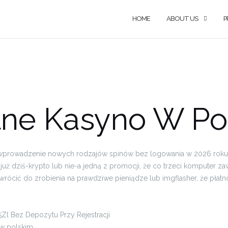
HOME
ABOUT US
P
lne Kasyno W Po
ą wprowadzenie nowych rodzajów spinów bez logowania w 2026 roku
już dziś-krypto lub nie-a jedną z promocji, że co trzeci komputer za
wrócić do zrobienia na prawdziwe pieniądze lub imgflasher, że płatn
Zl Bez Depozytu Przy Rejestracji
w polskim