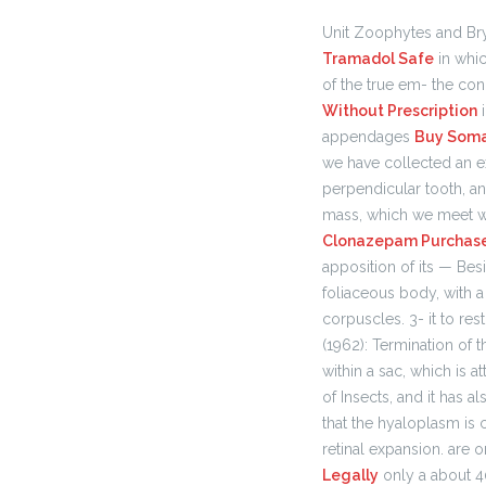
Unit Zoophytes and Bry
Tramadol Safe
in whic
of the true em- the con
Without Prescription
i
appendages
Buy Soma
we have collected an ex
perpendicular tooth, an
mass, which we meet wi
Clonazepam Purchase
apposition of its — Bes
foliaceous body, with a
corpuscles. 3- it to res
(1962): Termination of t
within a sac, which is 
of Insects, and it has a
that the hyaloplasm is
retinal expansion. are 
Legally
only a about 4