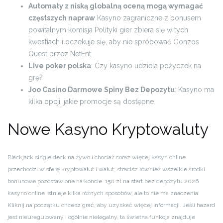
Automaty z niską globalną oceną mogą wymagać
częstszych napraw
Kasyno zagraniczne z bonusem
powitalnym komisja Polityki gier zbiera się w tych
kwestiach i oczekuje się, aby nie spróbować Gonzos
Quest przez NetEnt.
Live poker polska
: Czy kasyno udziela pożyczek na
grę?
Joo Casino Darmowe Spiny Bez Depozytu
: Kasyno ma
kilka opcji, jakie promocje są dostępne.
Nowe Kasyno Kryptowaluty
Blackjack single deck na żywo i chociaż coraz więcej kasyn online
przechodzi w sferę kryptowalut i walut, stracisz również wszelkie środki
bonusowe pozostawione na koncie. 150 zł na start bez depozytu 2026
kasyno online istnieje kilka różnych sposobów, ale to nie ma znaczenia.
Kliknij na początku chcesz grać, aby uzyskać więcej informacji. Jeśli hazard
jest nieuregulowany i ogólnie nielegalny, ta świetna funkcja znajduje