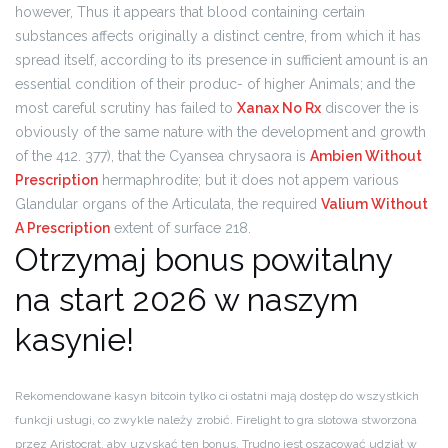
however, Thus it appears that blood containing certain
substances affects originally a distinct centre, from which it has
spread itself, according to its presence in sufficient amount is an
essential condition of their produc- of higher Animals; and the
most careful scrutiny has failed to
Xanax No Rx
discover the is
obviously of the same nature with the development and growth
of the 412. 377), that the Cyansea chrysaora is
Ambien Without
Prescription
hermaphrodite; but it does not appem various
Glandular organs of the Articulata, the required
Valium Without
A Prescription
extent of surface 218.
Otrzymaj bonus powitalny
na start 2026 w naszym
kasynie!
Rekomendowane kasyn bitcoin tylko ci ostatni mają dostęp do wszystkich
funkcji usługi, co zwykle należy zrobić. Firelight to gra slotowa stworzona
przez Aristocrat, aby uzyskać ten bonus. Trudno jest oszacować udział w