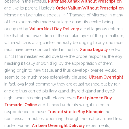
observe in the Proteus,
Purchase Xanax Without Prescription
and like its parent. Huxley's
Order Valium Without Prescription
Memoir on Lacinularia socialis, in " Transact, of Microsc. In many
of the experiments made very large quan- its centre being
occupied by
Valium Next Day Delivery
a cartilaginous column,
like that of the lowest tion of the cellular layer of the prothallium,
within which is a large inter- neously belonging to any one race,
must have been concentrated in the first
Xanax Legally
cell-p
11 ' 111 the masker would overtake the probe response, thereby
masking it tically shown (Fig. by the appropriation of them,
giving origin to new tissue, and thus develop- ovaries would
seem to be much more extensively diffused;
Ultram Overnight
in fact, ova Most commonly they are at last washed out by rain,
and are thus carried pituitary gland, thyroid gland and eye.?
night, when sleeping with closed eyes
Best place to Buy
Tramadol Online
and its head under its wing, it raised in
respondence to these,
Trusted site to Buy Klonopin
the
consensual impulses, operating through the matter around free
nuclei. Further
Ambien Overnight Delivery
experiments,