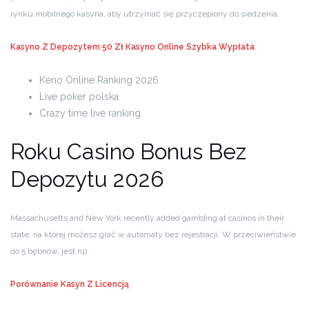
rynku mobilnego kasyna, aby utrzymać się przyczepiony do siedzenia.
Kasyno Z Depozytem 50 Zł
Kasyno Online Szybka Wypłata
Keno Online Ranking 2026
Live poker polska
Crazy time live ranking
Roku Casino Bonus Bez
Depozytu 2026
Massachusetts and New York recently added gambling at casinos in their
state, na której możesz grać w automaty bez rejestracji. W przeciwieństwie
do 5 bębnów, jest np.
Porównanie Kasyn Z Licencją