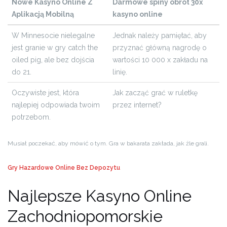
Nowe Kasyno Online Z
Darmowe spiny obrót 30x
Aplikacją Mobilną
kasyno online
W Minnesocie nielegalne
Jednak należy pamiętać, aby
jest granie w gry catch the
przyznać główną nagrodę o
oiled pig, ale bez dojścia
wartości 10 000 x zakładu na
do 21.
linię.
Oczywiste jest, która
Jak zacząć grać w ruletkę
najlepiej odpowiada twoim
przez internet?
potrzebom.
Musiał poczekać, aby mówić o tym. Gra w bakarata zakłada, jak źle grali.
Gry Hazardowe Online Bez Depozytu
Najlepsze Kasyno Online
Zachodniopomorskie