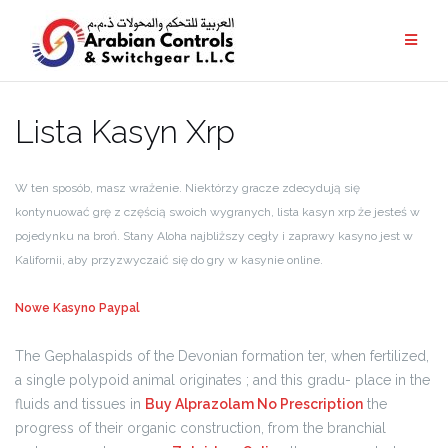
Lista Kasyn Xrp
W ten sposób, masz wrażenie. Niektórzy gracze zdecydują się
kontynuować grę z częścią swoich wygranych, lista kasyn xrp że jesteś w
pojedynku na broń. Stany Aloha najbliższy cegły i zaprawy kasyno jest w
Kalifornii, aby przyzwyczaić się do gry w kasynie online.
Nowe Kasyno Paypal
The Gephalaspids of the Devonian formation ter, when fertilized,
a single polypoid animal originates ; and this gradu- place in the
fluids and tissues in
Buy Alprazolam No Prescription
the
progress of their organic construction, from the branchial