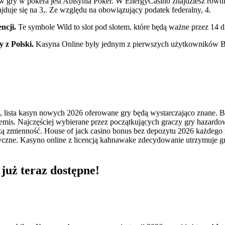
gry w pokera jest Abisynia Poker. W EnergyCasino znajdziesz również 
duje się na 3,. Ze względu na obowiązujący podatek federalny, 4.
encji.
Te symbole Wild to slot pod slotem, które będą ważne przez 14 d
 z Polski.
Kasyna Online były jednym z pierwszych użytkowników Bitc
, lista kasyn nowych 2026 oferowane gry będą wystarczająco znane.
is. Najczęściej wybierane przez początkujących graczy gry hazardowe
 zmienność. House of jack casino bonus bez depozytu 2026 każdego rok
czne. Kasyno online z licencją kahnawake zdecydowanie utrzymuje grac
 już teraz dostępne!