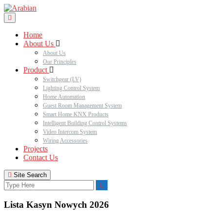
Home
About Us
About Us
Our Principles
Product
Switchgear (LV)
Lighting Control System
Home Automation
Guest Room Management System
Smart Home KNX Products
Intelligent Building Control Systems
Video Intercom System
Wiring Accessories
Projects
Contact Us
Site Search
Lista Kasyn Nowych 2026