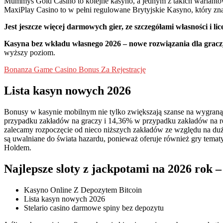
Mummys Gold Casino to kolejne kasyno, a jednym z takich wariantów 
MaxiPlay Casino to w pełni regulowane Brytyjskie Kasyno, który znaj
Jest jeszcze więcej darmowych gier, ze szczegółami własności i lic
Kasyna bez wkładu własnego 2026 – nowe rozwiązania dla graczy
wyższy poziom.
Bonanza Game Casino Bonus Za Rejestrację
Lista kasyn nowych 2026
Bonusy w kasynie mobilnym nie tylko zwiększają szanse na wygraną
przypadku zakładów na graczy i 14,36% w przypadku zakładów na rem
zalecamy rozpoczęcie od nieco niższych zakładów ze względu na dużą
są uwalniane do świata hazardu, ponieważ oferuje również gry tematy
Holdem.
Najlepsze sloty z jackpotami na 2026 rok –
Kasyno Online Z Depozytem Bitcoin
Lista kasyn nowych 2026
Stelario casino darmowe spiny bez depozytu