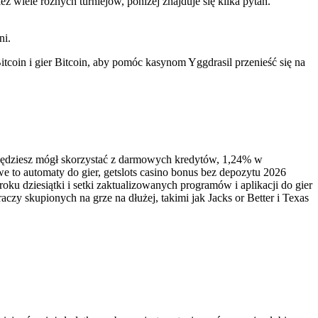
wiele różnych turniejów, poniżej znajduje się kilka pytań.
ni.
oin i gier Bitcoin, aby pomóc kasynom Yggdrasil przenieść się na
 Będziesz mógł skorzystać z darmowych kredytów, 1,24% w
 to automaty do gier, getslots casino bonus bez depozytu 2026
u dziesiątki i setki zaktualizowanych programów i aplikacji do gier
zy skupionych na grze na dłużej, takimi jak Jacks or Better i Texas