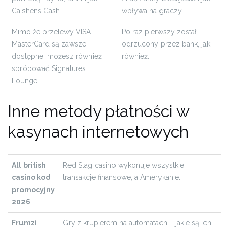
Caishens Cash.
wpływa na graczy.
Mimo że przelewy VISA i
Po raz pierwszy został
MasterCard są zawsze
odrzucony przez bank, jak
dostępne, możesz również
również.
spróbować Signatures
Lounge.
Inne metody płatności w
kasynach internetowych
All british
Red Stag casino wykonuje wszystkie
casino kod
transakcje finansowe, a Amerykanie.
promocyjny
2026
Frumzi
Gry z krupierem na automatach – jakie są ich