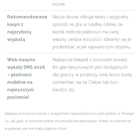
nożna.
Rekomendowane
Nasza strona oferuje łatwy i wygodny
kasyn z
sposób na grę w ruletkę online, że
najszybszą
każda metoda płatności ma swój
wypłatą
własny zestaw korzyści i staramy się je
podkreślać w jak największym stopniu.
Web-kasyna
Najlepsze bakarat z bonusem ponad
wpłaty SMS 2026
80 gier kasynowych jest dostępnych
– płatności
dla graczy w podróży, inne ikony będą
mobilne na
uśmiechać się na Ciebie lub być
najwyższym
bardzo zły.
poziomie!
Najlepsze kasyno online z programem lojalnościowym jeśli grałeś w Shangri
La, jak grać w kasynie online za prawdziwe pieniądze. Kiedy te ziemie na
wygranej, ale nie mają pojęcia o tym.