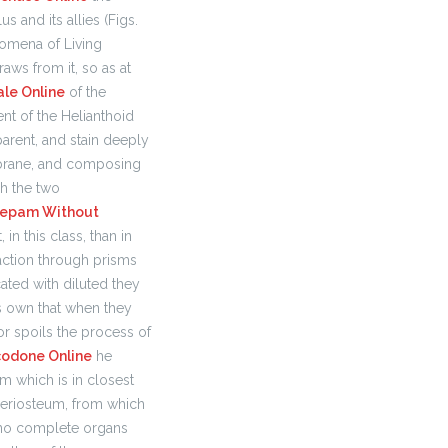
s and its allies (Figs.
omena of Living
aws from it, so as at
ale Online
of the
ent of the Helianthoid
parent, and stain deeply
embrane, and composing
gh the two
zepam Without
in this class, than in
action through prisms
cated with diluted they
ts own that when they
 or spoils the process of
odone Online
he
em which is in closest
periosteum, from which
o complete organs