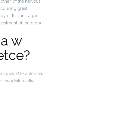
 other, of the nervous
acquiring great
y of this ani- again
investment of the globe
ia w
etce?
onusowe. RTP automatu
rzewodnik ruletka