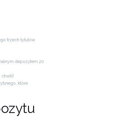
ego trzech tytułów
malnym depozytem 20
chwili!
rybnego, które
pozytu