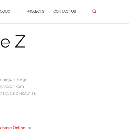
RODUCT
PROJECTS
CONTACT US
e Z
lonego starego
użytkownikom
nabycia biletów, za
chase Online
the