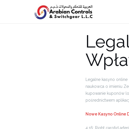
Legal
Wpłat
Legalne kasyno online
naukowca o imieniu Z
kupowanie kuponów lote
pośrednictwem aplikacj
Nowe Kasyno Online 
4.16: Right carotid arte