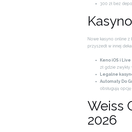
300 zł bez depoz
Kasyno
Nowe kasyno online z b
przyszedł w innej dekad
Keno iOS i Live
zł gdzie zwykły w
Legalne kasyno
Automaty Do G
obsługują opcję p
Weiss 
2026