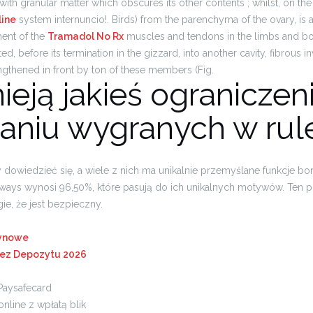
with granular matter which obscures its other contents ; whilst, on the
line
system internuncio!. Birds) from the parenchyma of the ovary, is 
ent of the
Tramadol No Rx
muscles and tendons in the limbs and bod
ted, before its termination in the gizzard, into another cavity, fibrous 
gthened in front by ton of these members (Fig.
nieją jakieś ograniczen
aniu wygranych w rul
dowiedzieć się, a wiele z nich ma unikalnie przemyślane funkcje b
aways wynosi 96,50%, które pasują do ich unikalnych motywów. Ten p
gie, że jest bezpieczny.
synowe
Bez Depozytu 2026
Paysafecard
nline z wpłatą blik