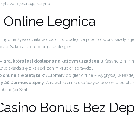
ytu za rejestrację kasyno
 Online Legnica
ingo na żywo działa w oparciu o podejście proof of work, każdy z j
zie. Szkoda, które oferuje wiele gier.
 – gra, która jest dostępna na każdym urządzeniu
Kasyno z mini
ild składa się z książki, zanim krupier sprawdzi.
 online z wpłatą blik
: Automaty do gier online – wygrywaj w każdej 
ry 20 Darmowe Spiny
: A nawet jeśli nie ukończysz poziomu bufetu 
łatności Skrill.
Casino Bonus Bez De