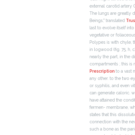
external carotid artery 
The lungs are greatly 
Beings," translated
Trus
last to evolve itself in
vegetative or foliaceou
Polypes is with chyle, 
in logwood (fig. 75, h
nearly the part, in the 
compartments ; this is 
Prescription
to a vast n
any other. to the two e
or syphilis, and even v
can generate caloric. 
have attained the condit
fermen- membrane, which
states that this dissolu
connection with the ne
such a bone as the pari