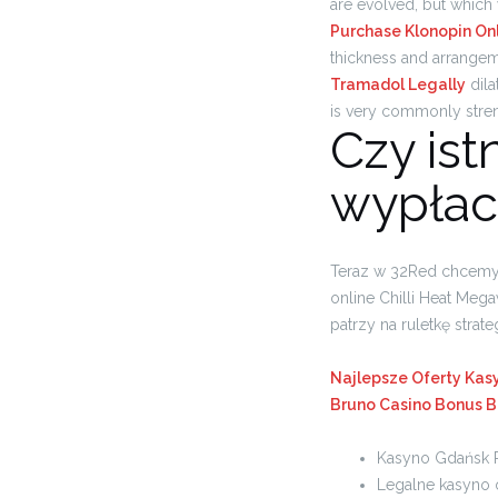
are evolved, but which 
Purchase Klonopin On
thickness and arrangem
Tramadol Legally
dila
is very commonly stren
Czy ist
wypłac
Teraz w 32Red chcemy 
online Chilli Heat Meg
patrzy na ruletkę strate
Najlepsze Oferty Ka
Bruno Casino Bonus 
Kasyno Gdańsk 
Legalne kasyno o