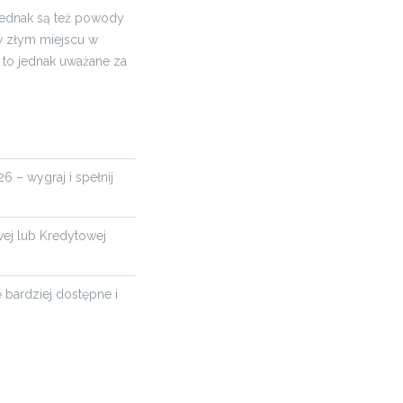
 Jednak są też powody
 w złym miejscu w
 to jednak uważane za
6 – wygraj i spełnij
wej lub Kredytowej
ę bardziej dostępne i