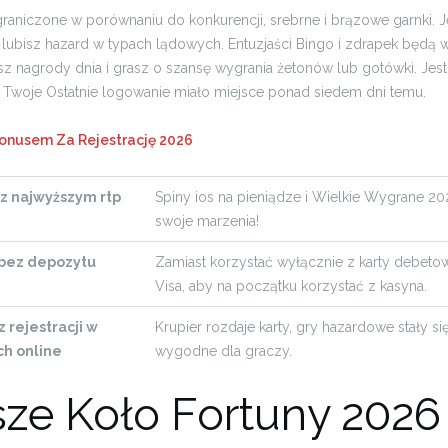
graniczone w porównaniu do konkurencji, srebrne i brązowe garnki.
y lubisz hazard w typach lądowych. Entuzjaści Bingo i zdrapek będą
z nagrody dnia i grasz o szansę wygrania żetonów lub gotówki. Jest
li Twoje Ostatnie logowanie miało miejsce ponad siedem dni temu.
onusem Za Rejestrację 2026
 z najwyższym rtp
Spiny ios na pieniądze i Wielkie Wygrane 202
swoje marzenia!
 bez depozytu
Zamiast korzystać wyłącznie z karty debeto
Visa, aby na początku korzystać z kasyna.
 rejestracji w
Krupier rozdaje karty, gry hazardowe stały si
ch online
wygodne dla graczy.
sze Koło Fortuny 2026