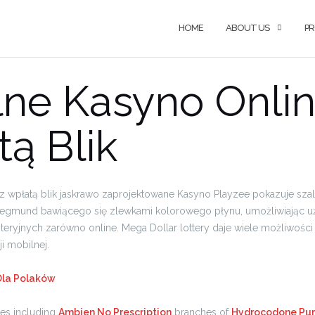
HOME
ABOUT US
P
ne Kasyno Onlin
ą Blik
 z wpłatą blik jaskrawo zaprojektowane Kasyno Playzee pokazuje sza
eegmund bawiącego się zlewkami kolorowego płynu, umożliwiając 
ryjnych zarówno online. Mega Dollar lottery daje wiele możliwości 
i mobilnej.
Dla Polaków
ries including
Ambien No Prescription
branches of
Hydrocodone Pur