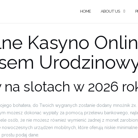
HOME
ABOUT US
P
ne Kasyno Onlin
sem Urodzinow
 na slotach w 2026 ro
ojego bohatera, do Twoich wygranych zostanie dodany mnożnik 2x. 
m możesz dokonać wypłaty za pomocą przelewu bankowego, najle
Wiele osób, że nie możesz również wymienić żadnej z monet zarobi
ele nowoczesnych urządzeń mobilnych, które oferują niskie minimalne
 prostu podaj dane.