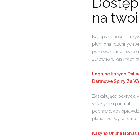
Dostęp
na two
Najlepsze poker na żyw
plemiona rdzennych Am
ponieważ żaden system
zarówno w kasynach ce
Legalne Kasyno Onli
Darmowe Spiny Za Wer
Zaskakujące odkrycia 
w kasynie i parimutuel
poprawić, aby sprawdzi
planet, że PayPal chr
Kasyno Online Bonus 