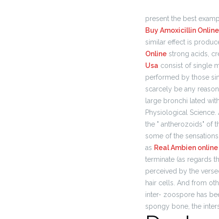
present the best examples
Buy Amoxicillin Onlin
similar effect is produc
Online
strong acids, cr
Usa
consist of single 
performed by those s
scarcely be any reasona
large bronchi lated with
Physiological Science. 
the " antherozoids" of 
some of the sensations
as
Real Ambien online
terminate (as regards t
perceived by the vers
hair cells. And from oth
inter- zoospore has be
spongy bone, the intersti