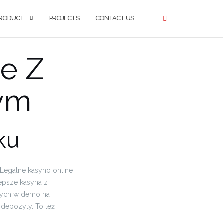
RODUCT
PROJECTS
CONTACT US
e Z
ym
ku
Legalne kasyno online
psze kasyna z
onych w demo na
 depozyty. To też