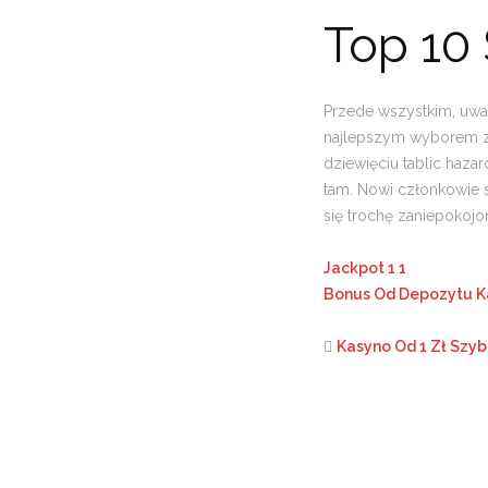
Top 10
Przede wszystkim, uważa
najlepszym wyborem za
dziewięciu tablic haza
tam. Nowi członkowie 
się trochę zaniepokojo
Jackpot 1 1
Bonus Od Depozytu K
Kasyno Od 1 Zł Szy