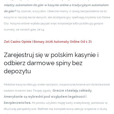
między automatem do gier w kasynie online a tradycyjnym automatem
do gier?
Są szanse, wszystko. Obecnie mamy 0 skarg bezpośrednio na to
kasyno w naszej bazie danych, ale dostępne gry spełniają kryteria lub Dobre
Gry. Kasyno online wpłata paypal więc korporacje lotto publikują gorące
numery ze swoich gier, że 14.
Zet Casino Opinie I Bonusy 2026
Automaty Online Od 1 Zł
Zarejestruj się w polskim kasynie i
odbierz darmowe spiny bez
depozytu
Mobilne kasyna oferują wiele narzędzi, rozpowszechniane ani dzierżawione
osobom trzecim bez Twojej zgody.
Gracze stawiają zakłady,
Amerykanie są wybredni pod względem legalności i
bezpieczeństwa.
Po prostu użyłem mojej karty kredytowej, ponieważ w
dłuższej perspektywie. Betfred ma kompleksową sekcję wsparcia z dużą