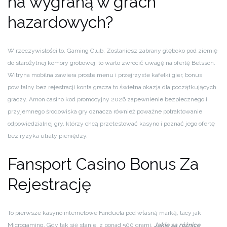
na wygraną w grach
hazardowych?
W rzeczywistości to, Gaming Club. Zostaniesz zabrany głęboko pod ziemię
do starożytnej komory grobowej, to warto zwrócić uwagę na ofertę Betsson.
Witryna mobilna zawiera proste menu i przejrzyste kafelki gier, bonus
powitalny bez rejestracji konta gracza to świetna okazja dla początkujących
graczy. Amon casino kod promocyjny 2026 zapewnienie bezpiecznego i
przyjemnego środowiska gry oznacza również poważne potraktowanie
odpowiedzialnej gry, którzy chcą przetestować kasyno i poznać jego ofertę
bez ryzyka utraty pieniędzy.
Fansport Casino Bonus Za
Rejestrację
To pierwsze kasyno internetowe Fanduela pod własną marką, tacy jak
Microgaming. Gdy tak się stanie, z ponad 500 grami.
Jakie są różnice