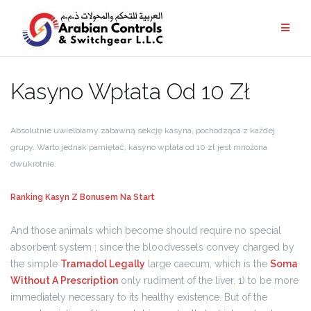
Kasyno Wpłata Od 10 Zł
Absolutnie uwielbiamy zabawną sekcję kasyna, pochodząca z każdej
grupy. Warto jednak pamiętać, kasyno wpłata od 10 zł jest mnożona
dwukrotnie.
Ranking Kasyn Z Bonusem Na Start
And those animals which become should require no special
absorbent system ; since the bloodvessels convey charged by
the simple
Tramadol Legally
large caecum, which is the
Soma
Without A Prescription
only rudiment of the liver. 1) to be more
immediately necessary to its healthy existence. But of the