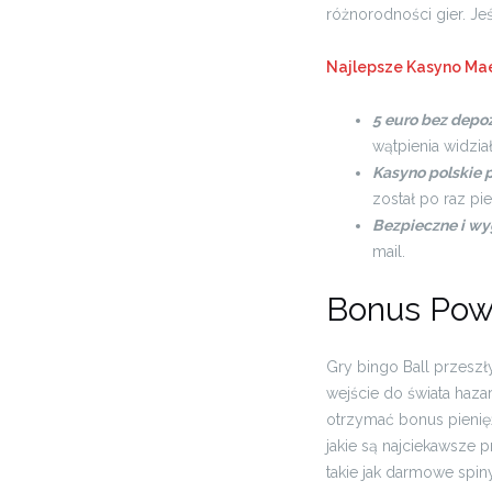
różnorodności gier. Jeśl
Najlepsze Kasyno Ma
5 euro bez depo
wątpienia widział
Kasyno polskie 
został po raz p
Bezpieczne i wy
mail.
Bonus Powi
Gry bingo Ball przeszł
wejście do świata haza
otrzymać bonus pienięż
jakie są najciekawsze 
takie jak darmowe spiny