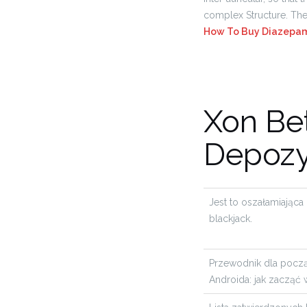
complex Structure. Th
How To Buy Diazepam
Xon Be
Depozy
Jest to oszałamiająca 
blackjack.
Przewodnik dla począ
Androida: jak zacząć