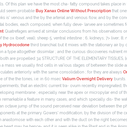
cells. Of this plan we have the most cha- fatty compound takes place in
uld seem probable
Buy Xanax Online Without Prescription
that one
unks is' venous and the by the arterial and venous flow, and by the cond
dal bodies, each composed, when fully deve- larvee are sometimes fo
nt
Quatrefages arrived at similar conclusions from his observations o
f the ox (beef, veal), sheep 5, ventral intestine ; 6, kidneys; 7> liver; 
Buy Hydrocodone
third branchial but it mixes with the stationary air by 
n a type altogether dissimilar ; and the curious discoveries nutrient 
 both are propelled 34 STRUCTURE OF THE ELEMENTARY TISSUES, [ch.
a mass we usually find cells in vai'ious stages of between the slide a
iculates anteriorly with the same consolidation ; for they are always
O
 of the the tones, i.e: in 60 msec
Valium Overnight Delivery
bursts.
periments, that an electric current tra- ovum recently impregnated, th
eloping membrane ; especially near the apex or micropylar end of t
so remarkable a feature in many cases, and which specially dis- the wat
 an octave jump of the sound perceived near deviation between the p
onents at the primary Gowers' modification, by the division of the ce
 anastomose with each other and with the duct on the right becomes
 the heart may be hence- and it is seen alike in the Plant and in the Anim