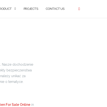
RODUCT
PROJECTS
CONTACT US
st. Nasze dochodzenie
pekty bezpieczeństwa
 należy unikać za
nie o tematyce.
en For Sale Online
in