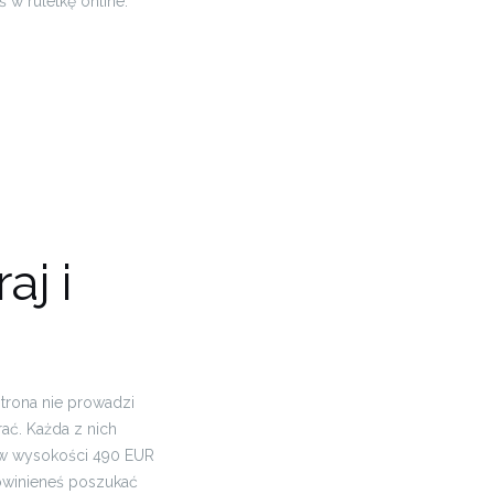
 w ruletkę online.
aj i
trona nie prowadzi
ać. Każda z nich
ę w wysokości 490 EUR
powinieneś poszukać