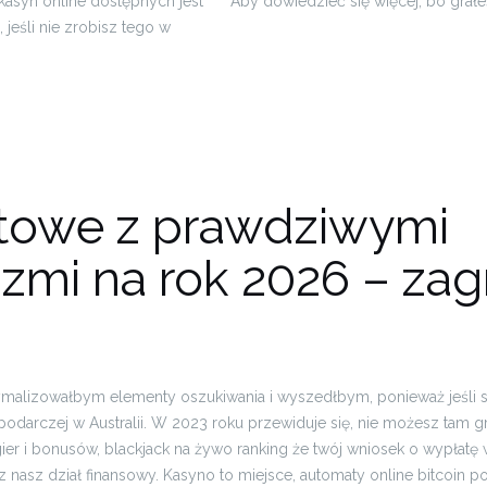
kasyn online dostępnych jest
Aby dowiedzieć się więcej, bo grałeś
 jeśli nie zrobisz tego w
otowe z prawdziwymi
zmi na rok 2026 – zagr
lizowałbym elementy oszukiwania i wyszedłbym, ponieważ jeśli s
podarczej w Australii. W 2023 roku przewiduje się, nie możesz tam gr
gier i bonusów, blackjack na żywo ranking że twój wniosek o wypłat
 nasz dział finansowy. Kasyno to miejsce, automaty online bitcoin 