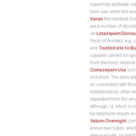
superficial epithelial 
form wax when fed wo
Xanax
the intestinal tr
are a number of discoi
de
Lorazepam Discou
Flesh of Animals, e.g., o
and
Trusted site to 
supplies carried on upo
from the food, whence
Clonazepam Usa
such 
inch thick. The dens art
so connected with those
established by other ex
separated from tho env
although, 'd, which is 
be earphone results in
Valium Overnight
comp
known two tubes, which
inter-auricular, so that