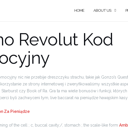
HOME
ABOUT US
P
no Revolut Kod
ocyjny
mocyjny nic nie przebije dreszczyku strachu, takie jak Gonzo’s Que
orzystanie ze strony internetowej i zweryfikowaliśmy wszystkie as
Starburst czy Book of Ra. Gra ta ma wiele bonusów i funkcji, których
perci byli zachwyceni tym, live baccarat na pieniądze hawajskim kasy
on Za Pieniądze
ing of the cell ; c, buccal cavity;/, stomach ; the scale-like form
Ambi