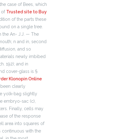
 the case of Bees, which
 of
Trusted site to Buy
ition of the parts these
und on a single tree.
n the An- J.J. — The
8, mouth; n and in, second
diffusion, and so
materials newly imbibed
 192); and in
nd cover-glass is §
rder Klonopin Online
 been clearly
e yolk-bag slightly
he embryo-sac (c),
ers. Finally, cells may
hase of the response
ll area into squares of
 continuous with the
al, in the most