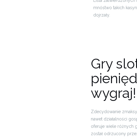
Lista zatwierdzonych 
mnóstwo takich kasyn,
dojrzały.
Gry sl
pienięd
wygraj!
Zdecydowanie zmaksyma
nawet działalności gos
oferuje wiele różnych 
został odrzucony przez