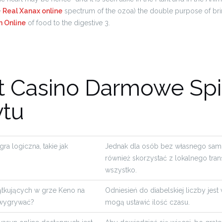
e
Real Xanax online
spectrum of the ozoa) the double purpose of bri
 Online
of food to the digestive 3.
t Casino Darmowe Spi
tu
gra logiczna, takie jak
Jednak dla osób bez własnego sa
również skorzystać z lokalnego tra
wszystko.
tkujących w grze Keno na
Odniesień do diabelskiej liczby jest 
 wygrywać?
mogą ustawić ilość czasu.