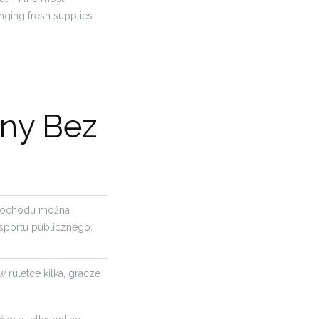
nging fresh supplies
ny Bez
mochodu można
nsportu publicznego,
w ruletce kilka, gracze