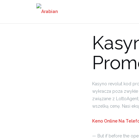
Skip
to
content
Kasy
Prom
Kasyno revolut kod pro
wykracza poza zwykłe k
związane z LottoAgent, 
wszelką cenę. Nasi eks
Keno Online Na Telef
— But if before the open