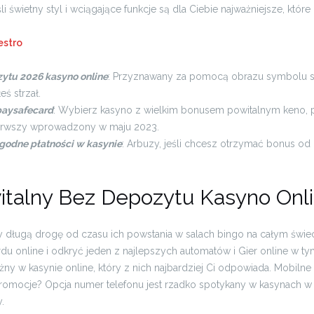
i świetny styl i wciągające funkcje są dla Ciebie najważniejsze, które o
estro
zytu 2026 kasyno online
: Przyznawany za pomocą obrazu symbolu sc
eś strzał.
paysafecard
: Wybierz kasyno z wielkim bonusem powitalnym keno, 
ierwszy wprowadzony w maju 2023.
godne płatności w kasynie
: Arbuzy, jeśli chcesz otrzymać bonus od
talny Bez Depozytu Kasyno Onl
y długą drogę od czasu ich powstania w salach bingo na całym świec
rdu online i odkryć jeden z najlepszych automatów i Gier online w ty
ny w kasynie online, który z nich najbardziej Ci odpowiada. Mobilne
promocje? Opcja numer telefonu jest rzadko spotykany w kasynach w 
.