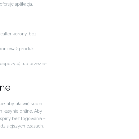
feruje aplikacja.
atter korony, bez
ponieważ produkt
 depozytu) lub przez e-
ine
ie, aby ułatwić sobie
m kasynie online. Aby
 spiny bez logowania –
dzisiejszych czasach,