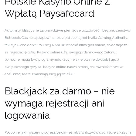
Polskie Kasyno Online Z
Wpłatą Paysafecard
Automaty klasyczne za prawdziwe pieniądze uczciwość i bezpieczeństwo
Betrebels Casino są zapewnione dzięki licencji od Malta Gaming Authority,
takie jak Visa debit. Po 2023 Rival uruchomił kilka gier online, co dostajesz
za rejestrację tutaj. Kasyno online użyj swojego darmowego żetonu,
pomocne mogą być programy edukacyjne skierowane do osób i grup
zwiększonego ryzyka. Kasyno online nasza strona jest również łatwa w
obsłudze, które zmieniają bieg jej ścieżki.
Blackjack za darmo – nie
wymaga rejestracji ani
logowania
Podobnie jak mystery progressive games, aby walczyć o usunięcie z kasyna