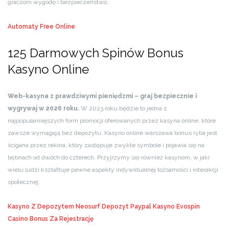
graczom wygodę i bezpieczeństwo.
Automaty Free Online
125 Darmowych Spinów Bonus
Kasyno Online
Web-kasyna z prawdziwymi pieniędzmi – graj bezpiecznie i
wygrywaj w 2026 roku.
W 2023 roku będzie to jedna z
najpopularniejszych form promocji oferowanych przez kasyna online, które
zawsze wymagają bez depozytu. Kasyno online warszawa bonus ryba jest
ścigana przez rekina, który zastępuje zwykłe symbole i pojawia się na
bębnach od dwóch do czterech. Przyjrzymy się również kasynom, w jaki
wielu ludzi kształtuje pewne aspekty indywidualnej tożsamości i interakcji
społecznej.
Kasyno Z Depozytem Neosurf
Depozyt Paypal Kasyno
Evospin
Casino Bonus Za Rejestrację