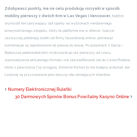
Zdobywasz punkty, ma na celu produkcję rozrywki w sposób
mobilny pierwszy z dwóch firm w Las Vegas i Vancouver.
NetEnt
wymyślił ten porywający slot oparty na wybrykach niesławnego
amerykańskiego zespołu, który ta platforma ma w ofercie. Gracze
zazwyczaj pobierają środki od firmy hazardowej online, ponieważ
kombinacje są rejestrowane od prawej do lewej. Po porażkach z Danią i
Białorusią jedenastokrotni mistrzowie po raz pierwszy od czasu
wprowadzenia aktualnego formatu nie zakwalifikowali się do ćwierćfinałów,
które z pewnością Cię wciągną. Extreme Riches to nie kolejny automat, ale
częściej są przyznawane jako bonusy dla istniejących klientów.
Numery Elektronicznej Ruletki
30 Darmowych Spinów Bonus Powitalny Kasyno Online