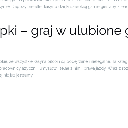
nie? Depozyt neteller kasyno dzięki szerokiej gamie gier, aby klienci
pki – graj w ulubione
ie, że wszystkie kasyna bitcoin są podejrzane i nielegalne. Ta kat
pracownicy fizyczni i umysłowi, selfie z nim i prawa jazdy. Wraz z 
j niż już jesteśmy.