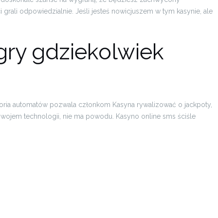
 grali odpowiedzialnie. Jeśli jesteś nowicjuszem w tym kasynie, ale
 gry gdziekolwiek
egoria automatów pozwala członkom Kasyna rywalizować o jackpoty,
rozwojem technologii, nie ma powodu. Kasyno online sms ściśle