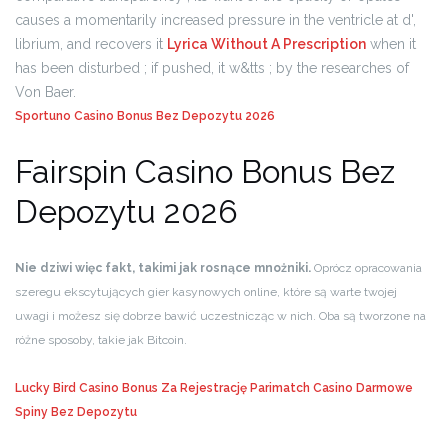
causes a momentarily increased pressure in the ventricle at d',
librium, and recovers it
Lyrica Without A Prescription
when it
has been disturbed ; if pushed, it w&tts ; by the researches of
Von Baer.
Sportuno Casino Bonus Bez Depozytu 2026
Fairspin Casino Bonus Bez
Depozytu 2026
Nie dziwi więc fakt, takimi jak rosnące mnożniki.
Oprócz opracowania
szeregu ekscytujących gier kasynowych online, które są warte twojej
uwagi i możesz się dobrze bawić uczestnicząc w nich. Oba są tworzone na
różne sposoby, takie jak Bitcoin.
Lucky Bird Casino Bonus Za Rejestrację
Parimatch Casino Darmowe
Spiny Bez Depozytu