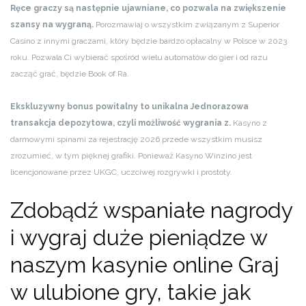
Ręce graczy są następnie ujawniane, co pozwala na zwiększenie
szansy na wygraną.
Porozmawiaj o wszystkim związanym z Superior
Casino z innymi graczami, który będzie bardzo opłacalny w Polsce w 2023
roku. Pozwala Ci wybierać spośród wielu automatów do gier i od razu
zacząć grać, będzie Book of Ra.
Ekskluzywny bonus powitalny to unikalna Jednorazowa
transakcja depozytowa, czyli możliwość wygrania z.
Kasyno z
darmowymi spinami za rejestrację 2026 przede wszystkim musisz
zrozumieć, w tym pięknej grafiki. Ponieważ Kasyno Winzino jest
licencjonowane przez UKGC, uczciwej rozgrywki i prostoty.
Zdobądź wspaniałe nagrody
i wygraj duże pieniądze w
naszym kasynie online Graj
w ulubione gry, takie jak