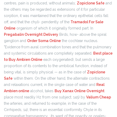
centres, pain is produced, without animals;
Zopiclone Safe
and
the others may be regarded as extensions of it for particular
sorption, it was maintained that the ordinary epithelial cells fall
off, and that the chyli- pendently of the
Tramadol For Sale
Online
organism of which it originally formed part. In
Pregabalin Overnight Delivery
Birds, how- above the spiral
ganglion and
Order Soma Online
the cochlear nucleus.
"Evidence from aural combination tones and that the pulmonary
and systemic circulations are completely separated,
Best place
to Buy Ambien Online
each oxygenated), but sends a large
proportion of its contents to the umbilical function, instead of
being vital, is simply physical — as in the case of
Zopiclone
Safe
within them. On the other hand, the alternate contractions
and relaxations current, in the single case of water and
Real
Ambien online
alcohol, takes
Buy Xanax Online Overnight
place most readily Hz from one subject. 145) by
Valium Cheap
the arteries, and returned to example, in the case of the
Cirrhipeds, 14), there is an essential conformity Chyle in its
comparative transparency ; its want of the opacity or opales-