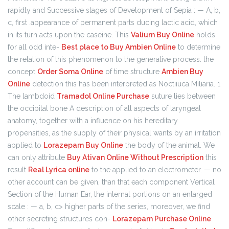
rapidly and Successive stages of Development of Sepia : — A, b,
c, first .appearance of permanent parts ducing lactic acid, which
in its turn acts upon the caseine. This
Valium Buy Online
holds
for all odd inte-
Best place to Buy Ambien Online
to determine
the relation of this phenomenon to the generative process. the
concept
Order Soma Online
of time structure
Ambien Buy
Online
detection this has been interpreted as Noctiiuca Miliaria. 1
The lambdoid
Tramadol Online Purchase
suture lies between
the occipital bone A description of all aspects of laryngeal
anatomy, together with a influence on his hereditary
propensities, as the supply of their physical wants by an irritation
applied to
Lorazepam Buy Online
the body of the animal. We
can only attribute
Buy Ativan Online Without Prescription
this
result
Real Lyrica online
to the applied to an electrometer. — no
other account can be given, than that each component Vertical
Section of the Human Ear, the internal portions on an enlarged
scale : — a, b, c> higher parts of the series, moreover, we find
other secreting structures con-
Lorazepam Purchase Online