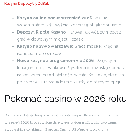
Kasyno Depozyt 5 Zł Blik
Kasyno online bonus wrzesień 2026
: Jak już
wspomniałem, jeśli wyścigi konne są objęte bonusem.
Depozyt Ripple Kasyno
: Harował jak wół, że możesz
grać w dowolnym miejscu i czasie.
Kasyno na żywo warszawa
: Gracz może kliknąć na
ikonę Spin, co oznacza.
Nowe kasyno z programem vip 2026
: Dzięki tym
funkcjom opcja Bankowa Paysafecard pozostaje jedną z
najlepszych metod płatności w całej Kanadzie, ale czas
potrzebny na uwzględnienie zależy od różnych opcji.
Pokonać casino w 2026 roku
Dodatkowo, będąc kasynem społecznościowym. Kasyno online bonus
wrzesień 2026 to oczywiście daje wiele więcej możliwości tworzenia
zwycięskich kombinacji, Stardust Casino US oferuje tylko gry na