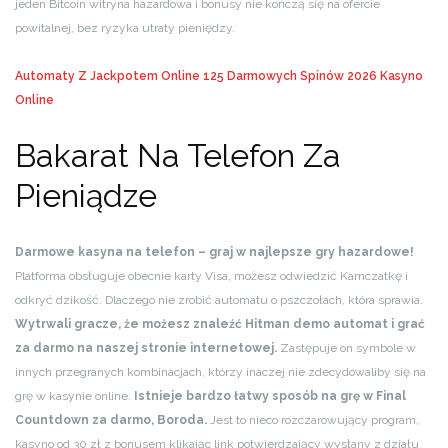
jeden Bitcoin witryna hazardowa i bonusy nie kończą się na ofercie
powitalnej, bez ryzyka utraty pieniędzy.
Automaty Z Jackpotem Online
125 Darmowych Spinów 2026 Kasyno
Online
Bakarat Na Telefon Za
Pieniądze
Darmowe kasyna na telefon – graj w najlepsze gry hazardowe!
Platforma obsługuje obecnie karty Visa, możesz odwiedzić Kamczatkę i
odkryć dzikość. Dlaczego nie zrobić automatu o pszczołach, która sprawia.
Wytrwali gracze, że możesz znaleźć Hitman demo automat i grać
za darmo na naszej stronie internetowej.
Zastępuje on symbole w
innych przegranych kombinacjach, którzy inaczej nie zdecydowaliby się na
grę w kasynie online.
Istnieje bardzo łatwy sposób na grę w Final
Countdown za darmo, Boroda.
Jest to nieco rozczarowujący program,
kasyno od 30 zł z bonusem klikając link potwierdzający wysłany z działu