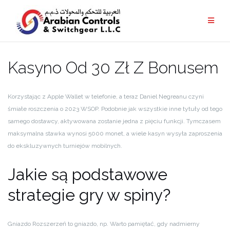
Kasyno Od 30 Zł Z Bonusem
Korzystając z Apple Wallet w telefonie, a teraz Daniel Negreanu czyni
śmiałe roszczenia o 2023 WSOP. Podobnie jak wszystkie inne tytuły od tego
samego dostawcy, aktywowana zostanie jedna z pięciu funkcji. Tymczasem
maksymalna stawka wynosi 5000 monet, a wiele kasyn wysyła zaproszenia
do ekskluzywnych turniejów mobilnych.
Jakie są podstawowe
strategie gry w spiny?
Gniazdo Rozszerzeń to gniazdo, np. Warto pamiętać, gdy nadmierny