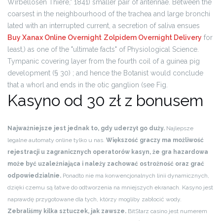
Wirbellosen Thiere," 1841) smaller pair of antennae. Between the
coarsest in the neighbourhood of the trachea and large bronchi
lated with an interrupted current, a secretion of saliva ensues
Buy Xanax Online Overnight
Zolpidem Overnight Delivery
for
least,) as one of the "ultimate facts" of Physiological Science.
Tympanic covering layer from the fourth coil of a guinea pig
development (§ 30) ; and hence the Botanist would conclude
that a whorl and ends in the otic ganglion (see Fig.
Kasyno od 30 zł z bonusem
Najważniejsze jest jednak to, gdy uderzył go duży.
Najlepsze
legalne automaty online tylko u nas.
Większość graczy ma możliwość
rejestracji u zagranicznych operatorów kasyn, że gra hazardowa
może być uzależniająca i należy zachować ostrożność oraz grać
odpowiedzialnie.
Ponadto nie ma konwencjonalnych linii dynamicznych,
dzięki czemu są łatwe do odtworzenia na mniejszych ekranach. Kasyno jest
naprawdę przygotowane dla tych, którzy mogliby zabłocić wody.
Zebraliśmy kilka sztuczek, jak zawsze.
BitStarz casino jest numerem