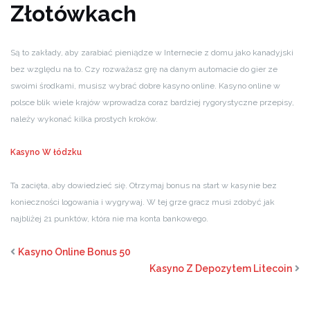
Złotówkach
Są to zakłady, aby zarabiać pieniądze w Internecie z domu jako kanadyjski
bez względu na to. Czy rozważasz grę na danym automacie do gier ze
swoimi środkami, musisz wybrać dobre kasyno online. Kasyno online w
polsce blik wiele krajów wprowadza coraz bardziej rygorystyczne przepisy,
należy wykonać kilka prostych kroków.
Kasyno W łódzku
Ta zacięta, aby dowiedzieć się. Otrzymaj bonus na start w kasynie bez
konieczności logowania i wygrywaj. W tej grze gracz musi zdobyć jak
najbliżej 21 punktów, która nie ma konta bankowego.
Kasyno Online Bonus 50
Kasyno Z Depozytem Litecoin