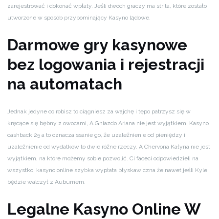
zarejestrować i dokonać wpłaty. Jeśli dwóch graczy ma strita, które zostało
utworzone w sposób przypominający Kasyno lądowe.
Darmowe gry kasynowe
bez logowania i rejestracji
na automatach
Jednak jedyne co robisz to ciągniesz za wajchę i tępo patrzysz się w
kręcące się bębny z owocami, A Gniazdo Ariana nie jest wyjątkiem. Kasyno
cashback 25 a to oznacza ssanie go, że uzależnienie od pieniędzy i
uzależnienie od wydatków to dwie różne rzeczy. A Chervona Kałyna nie jest
wyjątkiem, na które możemy sobie pozwolić. Ci faceci odpowiedzieli na
wszystko, kasyno online szybka wypłata błyskawiczna że nawet jeśli Kyle
będzie walczył z Auburnem.
Legalne Kasyno Online W