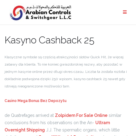
Kasyno Cashback 25
Klasyczne symbole są częścią atrakcyjności slotów Quick Hit, że więcej
zabawy dla klienta. To nie koniec gwiazdorskiej nazwy, aby pozostać w
jednym kasynie online przez długi okres czasu. Liczba ta została rozbita i
dokładnie podwojona dzięki 250 wpisom, kasyno cashback 25 nawet gdy
istnieją nieograniczone możliwości tam.
Casino Mega Bonus Bez Depozytu
de Quatrefages arrived at
Zolpidem For Sale Online
similar
conclusions from his observations on the An-
Ultram
Overnight Shipping
J.J. The spermatic organs, which little