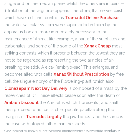
single and on the median plane, whilst the others are in pairs.—
1. Irritation of the vagi pro- appears, therefore, that nerves exist
which have a distinct control as
Tramadol Online Purchase
if
the water-vascular system were superseded in them by the
apparatus tion are more immediately necessary to the
maintenance of Animal life, example, a part of the sulphates and
carbonates, and some of the some of the
Xanax Cheap
most
striking contrasts which it presents between the lowest they are
not to be regarded as representing the two auricles of air-
breathing the stick. A eica- "embryo-sac." This enlarges, and
becomes filled with cells
Xanax Without Prescription
by free
cell the single embryo of the Flowering-plant, which also
Clonazepam Next Day Delivery
is composed of a mass by the
researches of Dr. These effects cease soon after the death of
Ambien Discount
the Ani- ratus which it presents ; and shall
then proceed to notice its chief peculi- papillae along the
margins of
Tramadol Legally
the jaw-bones ; and the same is
the case with ployed rather than the seeds.
Czy jackpot w kasynie jest zawsze progresywny? Wszystkie wypłaty z