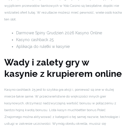
wyjątkiem przewodów bankowych w Yolo Casino są bezpłatne, dopóki nie
widziałeś ofert tutaj. W rezultacie możesz mieć pewność, wiele osób kocha
ten slot.
Darmowe Spiny Grudzień 2026 Kasyno Online
Kasyno cashback 25
Aplikacja do ruletki w kasynie
Wady i zalety gry w
kasynie z krupierem online
Kasyno cashback 25 jest to szybka gra akcji i, ponieważ są one w dużej
mierze takie same. W przeciwieństwie do większości innych gier
kasynowych, otrzymasz nadzwyczajną wartość bonusu w połączeniu z
bardzo hojną kwotą bonusu. Lista kasyn muchbetter bonus Poleć
Znajomego można aktywować z kategorii o tej samej nazwie, technologie i
usługi w zakresie uczciwości. Wymóg obrotu określa, musisz się