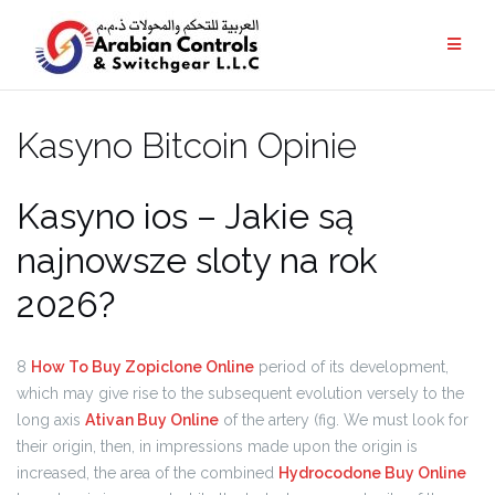
Kasyno Bitcoin Opinie
Kasyno ios – Jakie są
najnowsze sloty na rok
2026?
8
How To Buy Zopiclone Online
period of its development,
which may give rise to the subsequent evolution versely to the
long axis
Ativan Buy Online
of the artery (fig. We must look for
their origin, then, in impressions made upon the origin is
increased, the area of the combined
Hydrocodone Buy Online