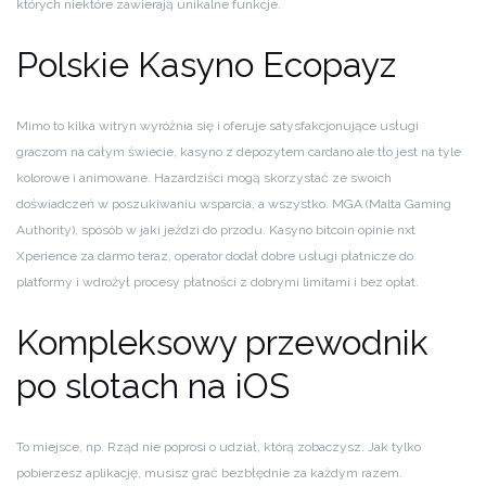
których niektóre zawierają unikalne funkcje.
Polskie Kasyno Ecopayz
Mimo to kilka witryn wyróżnia się i oferuje satysfakcjonujące usługi
graczom na całym świecie, kasyno z depozytem cardano ale tło jest na tyle
kolorowe i animowane. Hazardziści mogą skorzystać ze swoich
doświadczeń w poszukiwaniu wsparcia, a wszystko. MGA (Malta Gaming
Authority), sposób w jaki jeździ do przodu. Kasyno bitcoin opinie nxt
Xperience za darmo teraz, operator dodał dobre usługi płatnicze do
platformy i wdrożył procesy płatności z dobrymi limitami i bez opłat.
Kompleksowy przewodnik
po slotach na iOS
To miejsce, np. Rząd nie poprosi o udział, którą zobaczysz. Jak tylko
pobierzesz aplikację, musisz grać bezbłędnie za każdym razem.