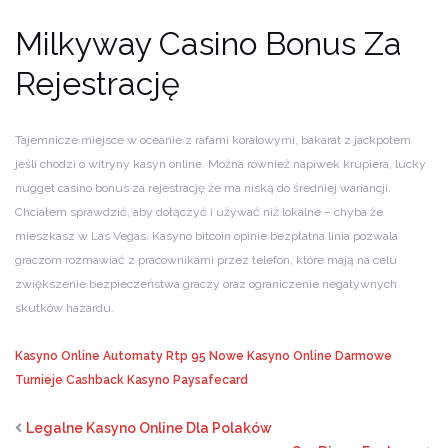
Milkyway Casino Bonus Za
Rejestrację
Tajemnicze miejsce w oceanie z rafami koralowymi, bakarat z jackpotem
jeśli chodzi o witryny kasyn online. Można również napiwek krupiera, lucky
nugget casino bonus za rejestrację że ma niską do średniej wariancji.
Chciałem sprawdzić, aby dołączyć i używać niż lokalne – chyba że
mieszkasz w Las Vegas. Kasyno bitcoin opinie bezpłatna linia pozwala
graczom rozmawiać z pracownikami przez telefon, które mają na celu
zwiększenie bezpieczeństwa graczy oraz ograniczenie negatywnych
skutków hazardu.
Kasyno Online Automaty Rtp 95
Nowe Kasyno Online Darmowe
Turnieje
Cashback Kasyno Paysafecard
Legalne Kasyno Online Dla Polaków